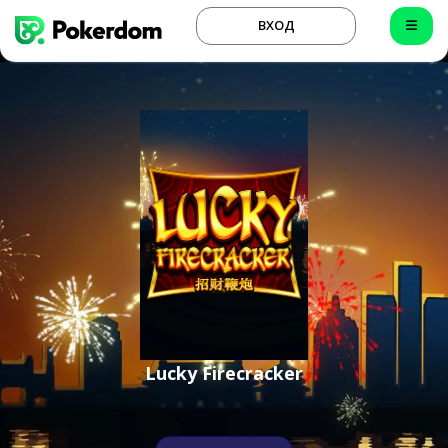
ВХОД
Lucky Firecracker