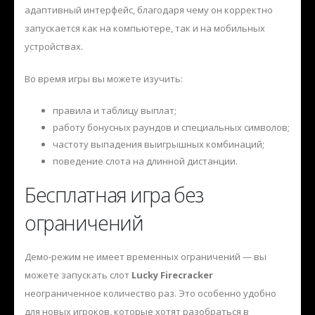
адаптивный интерфейс, благодаря чему он корректно
запускается как на компьютере, так и на мобильных
устройствах.
Во время игры вы можете изучить:
правила и таблицу выплат;
работу бонусных раундов и специальных символов;
частоту выпадения выигрышных комбинаций;
поведение слота на длинной дистанции.
Бесплатная игра без
ограничений
Демо-режим не имеет временных ограничений — вы
можете запускать слот
Lucky Firecracker
неограниченное количество раз. Это особенно удобно
для новых игроков, которые хотят разобраться в