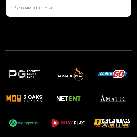
Обновлено:
11.10.2024