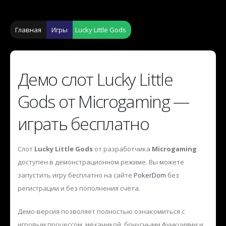
Главная
Игры
Lucky Little Gods
Демо слот Lucky Little
Gods от Microgaming —
играть бесплатно
Слот
Lucky Little Gods
от разработчика
Microgaming
доступен в демонстрационном режиме. Вы можете
запустить игру бесплатно на сайте
PokerDom
без
регистрации и без пополнения счёта.
Демо-версия позволяет полностью ознакомиться с
игровым процессом, механикой, бонусными функциями и