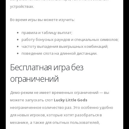
устройствах.
Во время игры вы можете изучить:
правила и таблицу выплат;
работу бонусных раундов и специальных символов;
частоту выпадения выигрышных комбинаций;
поведение слота на длинной дистанции.
Бесплатная игра без
ограничений
Демо-режим не имеет временных ограничений — вы
можете запускать слот
Lucky Little Gods
неограниченное количество раз. Это особенно удобно
для новых игроков, которые хотят разобраться в
механике, а также для опытных пользователей,