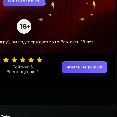
ЗАПУСТИТЬ ИГРУ
гру", вы подтверждаете что Вам есть 18 лет.
Рейтинг
5
ИГРАТЬ НА ДЕНЬГИ
Всего оценок:
1
 Twins