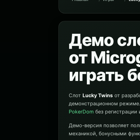
Демо сл
от Micr
играть 
Слот
Lucky Twins
от разраб
демонстрационном режиме. 
PokerDom
без регистрации и
Демо-версия позволяет пол
механикой, бонусными функ