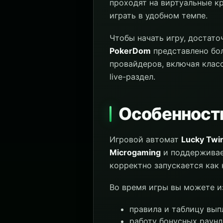
проходят на виртуальные к
играть в удобном темпе.
Чтобы начать игру, достат
PokerDom
представлено бол
провайдеров, включая клас
live-раздел.
Особенности
Игровой автомат
Lucky Twi
Microgaming
и поддерживае
корректно запускается как 
Во время игры вы можете и
правила и таблицу вып
работу бонусных раунд