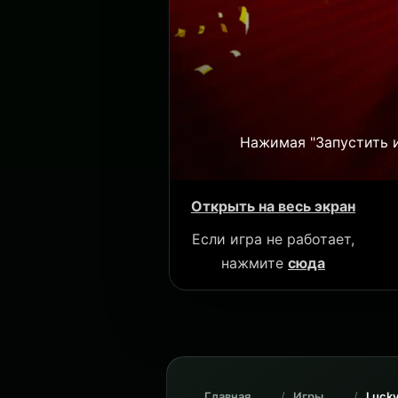
Нажимая "Запустить и
Открыть на весь экран
Если игра не работает,
нажмите
сюда
Главная
Игры
Lucky