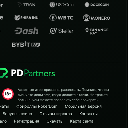
Азартные игры призваны развлекать. Помните, что вы
рискуете деньгами, когда делаете ставки. Не тратьте
больше, чем можете позволить себе проиграть.
маты
Фрироллы PokerDom
Мобильная версия
Бонусы казино
Отзывы игроков
Контакты
ало
Регистрация
Скачать
Карта сайта