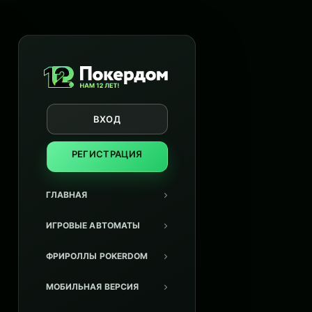
ВХОД
РЕГИСТРАЦИЯ
ГЛАВНАЯ
ИГРОВЫЕ АВТОМАТЫ
ФРИРОЛЛЫ POKERDOM
МОБИЛЬНАЯ ВЕРСИЯ