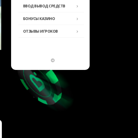
ВВОД ВЫВОД СРЕДСТВ
БОНУСЫ КАЗИНО
ОТЗЫВЫ ИГРОКОВ
КОНТАКТЫ