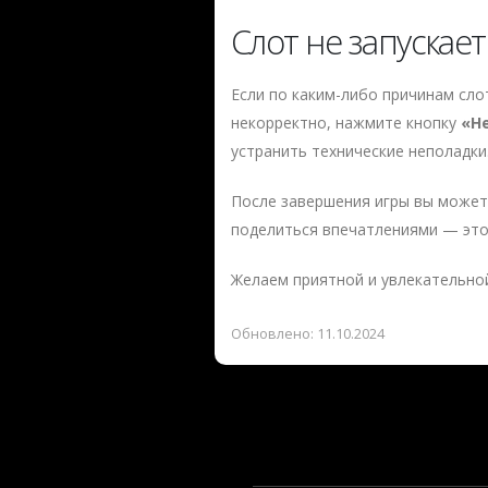
Слот не запускает
Если по каким-либо причинам сл
некорректно, нажмите кнопку
«Н
устранить технические неполадки
После завершения игры вы может
поделиться впечатлениями — это
Желаем приятной и увлекательной
Обновлено:
11.10.2024