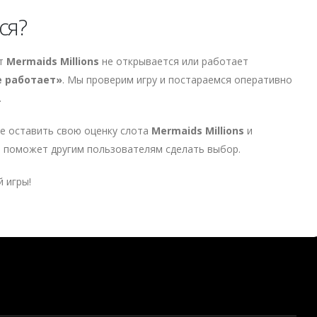
ся?
от
Mermaids Millions
не открывается или работает
е работает»
. Мы проверим игру и постараемся оперативно
.
е оставить свою оценку слота
Mermaids Millions
и
 поможет другим пользователям сделать выбор.
 игры!