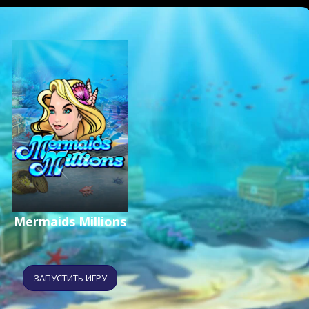
Mermaids Millions
ЗАПУСТИТЬ ИГРУ