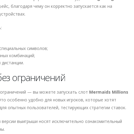
йс, благодаря чему он корректно запускается как на
устройствах.
:
 специальных символов;
ных комбинаций;
 дистанции.
без ограничений
ограничений — вы можете запускать слот
Mermaids Millions
Это особенно удобно для новых игроков, которые хотят
 для опытных пользователей, тестирующих стратегии ставок.
й версии выигрыши носят исключительно ознакомительный
ны.