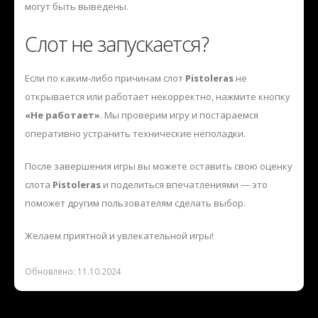
могут быть выведены.
Слот не запускается?
Если по каким-либо причинам слот
Pistoleras
не
открывается или работает некорректно, нажмите кнопку
«Не работает»
. Мы проверим игру и постараемся
оперативно устранить технические неполадки.
После завершения игры вы можете оставить свою оценку
слота
Pistoleras
и поделиться впечатлениями — это
поможет другим пользователям сделать выбор.
Желаем приятной и увлекательной игры!
Обновлено:
11.10.2024