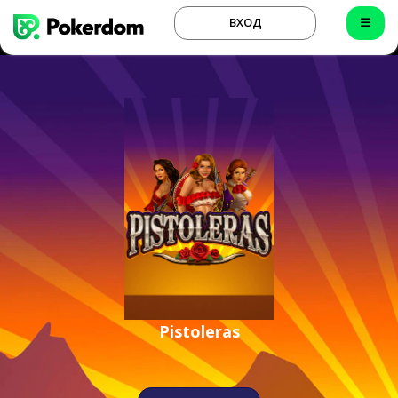
ВХОД
Pistoleras