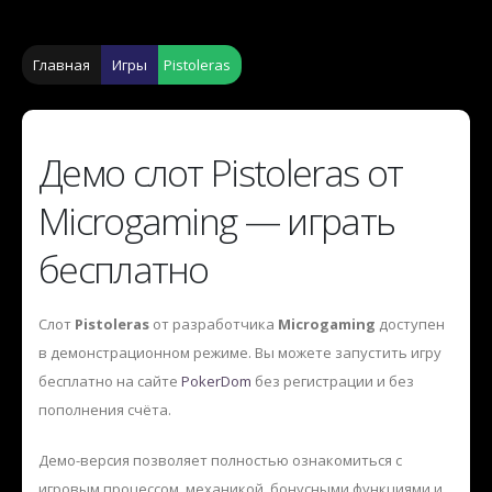
Главная
Игры
Pistoleras
Демо слот Pistoleras от
Microgaming — играть
бесплатно
Слот
Pistoleras
от разработчика
Microgaming
доступен
в демонстрационном режиме. Вы можете запустить игру
бесплатно на сайте
PokerDom
без регистрации и без
пополнения счёта.
Демо-версия позволяет полностью ознакомиться с
игровым процессом, механикой, бонусными функциями и