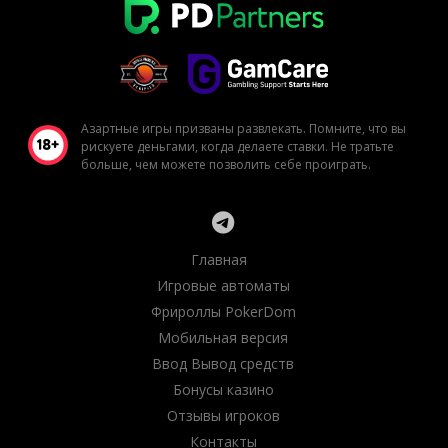
Азартные игры призваны развлекать. Помните, что вы
рискуете деньгами, когда делаете ставки. Не тратьте
больше, чем можете позволить себе проиграть.
Главная
Игровые автоматы
Фрироллы PokerDom
Мобильная версия
Ввод Вывод средств
Бонусы казино
Отзывы игроков
Контакты