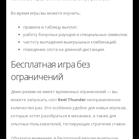
Во время игры вы можете изучить:
правила и таблицу выплат;
работу бонусных раундов и специальных символов;
частоту выпадения выигрышных комбинаций;
поведение слота на длинной дистанции.
Бесплатная игра без
ограничений
Демо-режим не имеет временных ограничений — вы
можете запускать слот
Reel Thunder
неограниченное
количество раз. Это особенно удобно для новых игроков,
которые хотят разобраться в механике, а также для
опытных пользователей, тестирующих стратегии ставок.
Обратите внимание: в бесплатной версии выигрыши