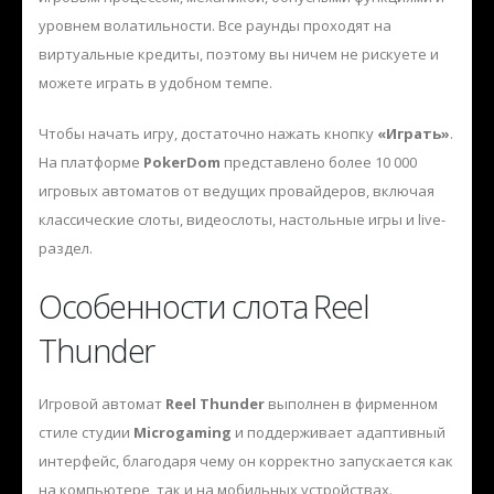
уровнем волатильности. Все раунды проходят на
виртуальные кредиты, поэтому вы ничем не рискуете и
можете играть в удобном темпе.
Чтобы начать игру, достаточно нажать кнопку
«Играть»
.
На платформе
PokerDom
представлено более 10 000
игровых автоматов от ведущих провайдеров, включая
классические слоты, видеослоты, настольные игры и live-
раздел.
Особенности слота Reel
Thunder
Игровой автомат
Reel Thunder
выполнен в фирменном
стиле студии
Microgaming
и поддерживает адаптивный
интерфейс, благодаря чему он корректно запускается как
на компьютере, так и на мобильных устройствах.