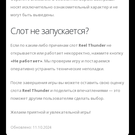
носят исключительно ознакомительный характер и не
могут быть выведены.
Слот не запускается?
Если по каким-либо причинам слот
Reel Thunder
не
открывается или работает некорректно, нажмите кнопку
«Не работает»
. Мы проверим игру и постараемся
оперативно устранить технические неполадки.
После завершения игры вы можете оставить свою оценку
слота
Reel Thunder
и поделиться впечатлениями — это
поможет другим пользователям сделать выбор.
Желаем приятной и увлекательной игры!
Обновлено:
11.10.2024