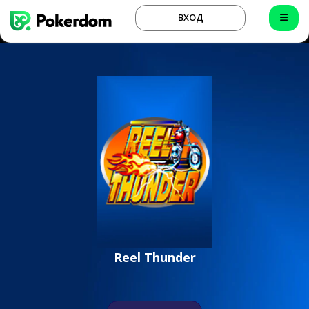
ВХОД
Reel Thunder