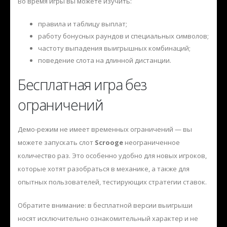
Во время игры вы можете изучить:
правила и таблицу выплат;
работу бонусных раундов и специальных символов;
частоту выпадения выигрышных комбинаций;
поведение слота на длинной дистанции.
Бесплатная игра без
ограничений
Демо-режим не имеет временных ограничений — вы
можете запускать слот
Scrooge
неограниченное
количество раз. Это особенно удобно для новых игроков,
которые хотят разобраться в механике, а также для
опытных пользователей, тестирующих стратегии ставок.
Обратите внимание: в бесплатной версии выигрыши
носят исключительно ознакомительный характер и не