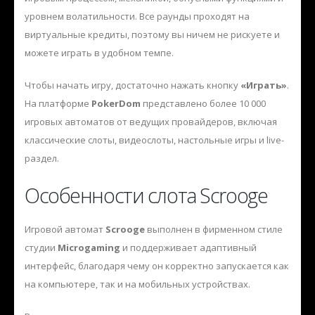
уровнем волатильности. Все раунды проходят на
виртуальные кредиты, поэтому вы ничем не рискуете и
можете играть в удобном темпе.
Чтобы начать игру, достаточно нажать кнопку
«Играть»
.
На платформе
PokerDom
представлено более 10 000
игровых автоматов от ведущих провайдеров, включая
классические слоты, видеослоты, настольные игры и live-
раздел.
Особенности слота Scrooge
Игровой автомат
Scrooge
выполнен в фирменном стиле
студии
Microgaming
и поддерживает адаптивный
интерфейс, благодаря чему он корректно запускается как
на компьютере, так и на мобильных устройствах.