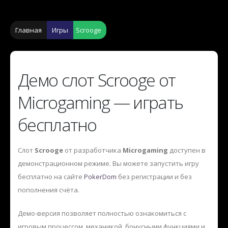
Главная
Игры
Scrooge
Демо слот Scrooge от
Microgaming — играть
бесплатно
Слот
Scrooge
от разработчика
Microgaming
доступен в
демонстрационном режиме. Вы можете запустить игру
бесплатно на сайте
PokerDom
без регистрации и без
пополнения счёта.
Демо-версия позволяет полностью ознакомиться с
игровым процессом, механикой, бонусными функциями и