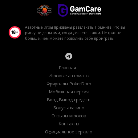
Азартные игры призваны развлекать. Помните, что вы
рискуете деньгами, когда делаете ставки. Не тратьте
больше, чем можете позволить себе проиграть.
Главная
Игровые автоматы
Фрироллы PokerDom
Мобильная версия
Ввод Вывод средств
Бонусы казино
Отзывы игроков
Контакты
Официальное зеркало