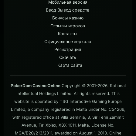
Мобильная версия
Ввод Вывод средств
Бонусы казино
Отзывы игроков
Контакты
Официальное зеркало
Регистрация
Скачать
Карта сайта
PokerDom Casino Online
Copyright © 2001-2026, Rational
Intellectual Holdings Limited. All rights reserved. This
website is operated by TSG Interactive Gaming Europe
Limited, a company registered in Malta under No. C54266,
with registered office at Villa Seminia, 8, Sir Temi Zammit
Avenue, Ta’ Xbiex, XBX 1011, Malta. License No.
MGA/B2C/213/2011, awarded on August 1, 2018. Online