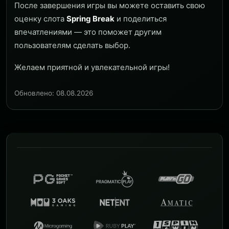
После завершения игры вы можете оставить свою
оценку слота
Spring Break
и поделиться
впечатлениями — это поможет другим
пользователям сделать выбор.
Желаем приятной и увлекательной игры!
Обновлено:
08.08.2026