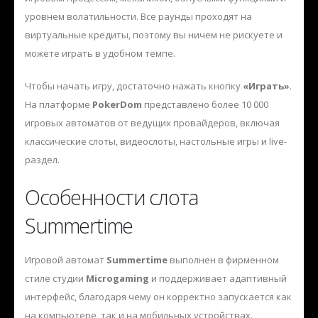
уровнем волатильности. Все раунды проходят на
виртуальные кредиты, поэтому вы ничем не рискуете и
можете играть в удобном темпе.
Чтобы начать игру, достаточно нажать кнопку
«Играть»
.
На платформе
PokerDom
представлено более 10 000
игровых автоматов от ведущих провайдеров, включая
классические слоты, видеослоты, настольные игры и live-
раздел.
Особенности слота
Summertime
Игровой автомат
Summertime
выполнен в фирменном
стиле студии
Microgaming
и поддерживает адаптивный
интерфейс, благодаря чему он корректно запускается как
на компьютере, так и на мобильных устройствах.