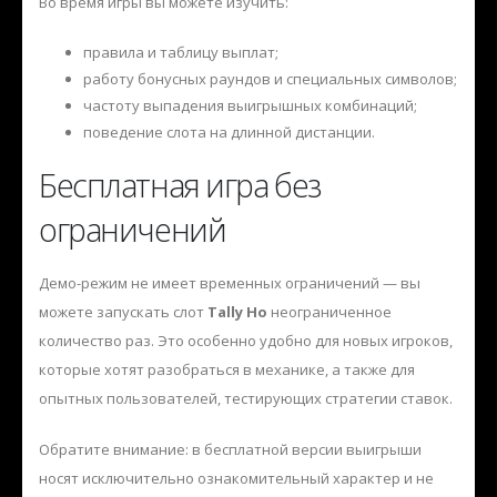
Во время игры вы можете изучить:
правила и таблицу выплат;
работу бонусных раундов и специальных символов;
частоту выпадения выигрышных комбинаций;
поведение слота на длинной дистанции.
Бесплатная игра без
ограничений
Демо-режим не имеет временных ограничений — вы
можете запускать слот
Tally Ho
неограниченное
количество раз. Это особенно удобно для новых игроков,
которые хотят разобраться в механике, а также для
опытных пользователей, тестирующих стратегии ставок.
Обратите внимание: в бесплатной версии выигрыши
носят исключительно ознакомительный характер и не