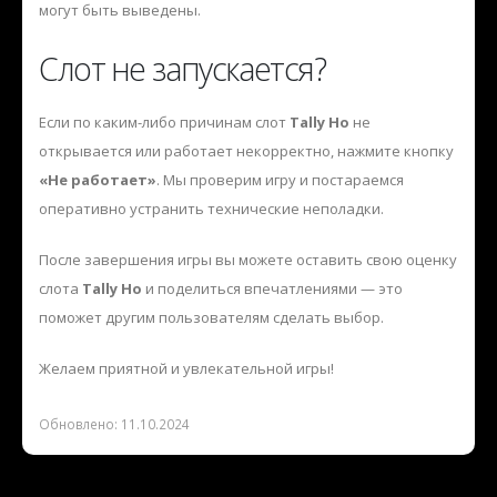
могут быть выведены.
Слот не запускается?
Если по каким-либо причинам слот
Tally Ho
не
открывается или работает некорректно, нажмите кнопку
«Не работает»
. Мы проверим игру и постараемся
оперативно устранить технические неполадки.
После завершения игры вы можете оставить свою оценку
слота
Tally Ho
и поделиться впечатлениями — это
поможет другим пользователям сделать выбор.
Желаем приятной и увлекательной игры!
Обновлено:
11.10.2024