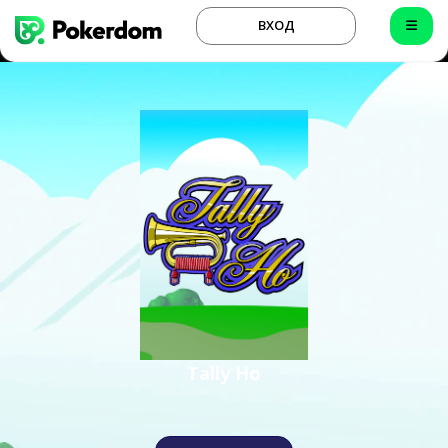
ВХОД
Tally Ho