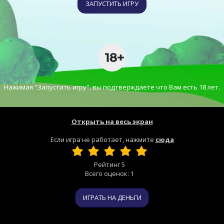
ЗАПУСТИТЬ ИГРУ
Нажимая "Запустить игру", вы подтверждаете что Вам есть 18 лет.
Открыть на весь экран
Если игра не работает, нажмите
сюда
Рейтинг
5
Всего оценок:
1
ИГРАТЬ НА ДЕНЬГИ