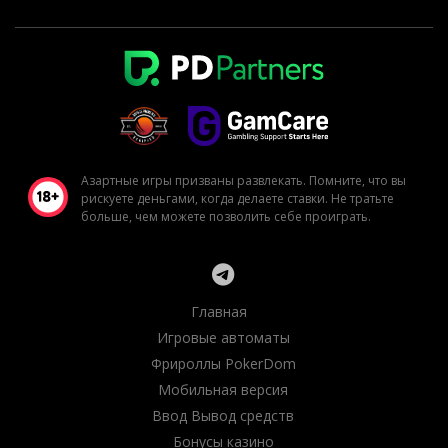
Азартные игры призваны развлекать. Помните, что вы
рискуете деньгами, когда делаете ставки. Не тратьте
больше, чем можете позволить себе проиграть.
Главная
Игровые автоматы
Фрироллы PokerDom
Мобильная версия
Ввод Вывод средств
Бонусы казино