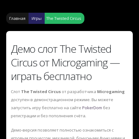
Главная
Игры
The Twisted Circus
Демо слот The Twisted
Circus от Microgaming —
играть бесплатно
Слот
The Twisted Circus
от разработчика
Microgaming
доступен в демонстрационном режиме. Вы можете
запустить игру бесплатно на сайте
PokerDom
без
регистрации и без пополнения счёта.
Демо-версия позволяет полностью ознакомиться с
игровым процессом, механикой, бонусными функциями и