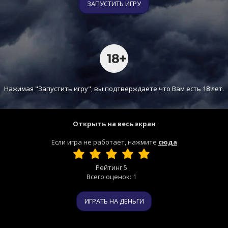
ЗАПУСТИТЬ ИГРУ
Нажимая "Запустить игру", вы подтверждаете что Вам есть 18 лет.
Открыть на весь экран
Если игра не работает, нажмите
сюда
Рейтинг
5
Всего оценок:
1
ИГРАТЬ НА ДЕНЬГИ