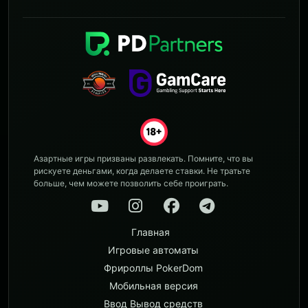
Азартные игры призваны развлекать. Помните, что вы
рискуете деньгами, когда делаете ставки. Не тратьте
больше, чем можете позволить себе проиграть.
Главная
Игровые автоматы
Фрироллы PokerDom
Мобильная версия
Ввод Вывод средств