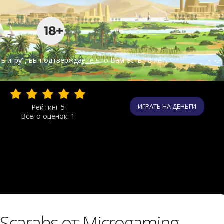
ь игру", вы подтверждаете что Вам есть 18 лет.
ИГРАТЬ НА ДЕНЬГИ
Рейтинг
5
Всего оценок:
1
 Scarabs от Microgaming —