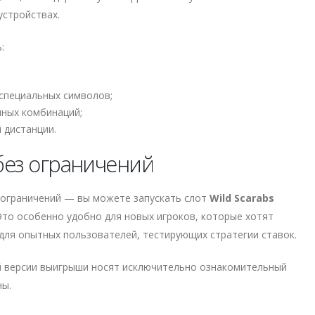
устройствах.
:
 специальных символов;
ных комбинаций;
 дистанции.
без ограничений
ограничений — вы можете запускать слот
Wild Scarabs
Это особенно удобно для новых игроков, которые хотят
 для опытных пользователей, тестирующих стратегии ставок.
й версии выигрыши носят исключительно ознакомительный
ны.