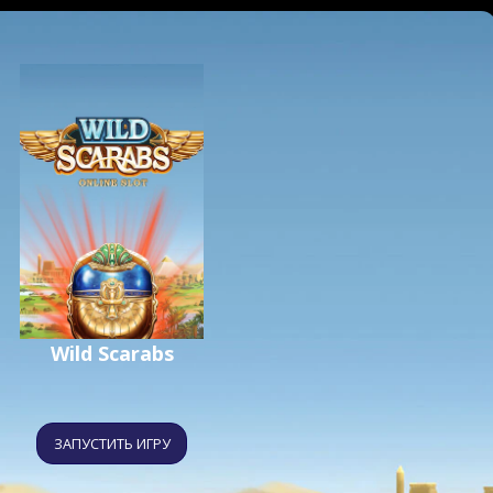
Wild Scarabs
ЗАПУСТИТЬ ИГРУ