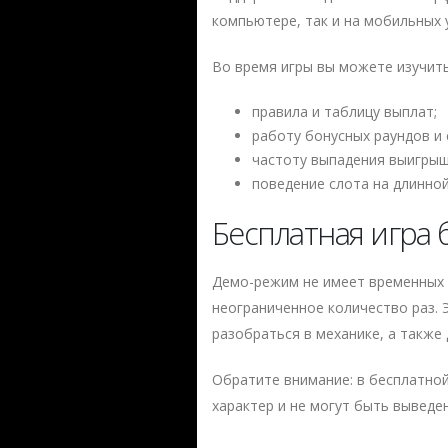
компьютере, так и на мобильных 
Во время игры вы можете изучить
правила и таблицу выплат;
работу бонусных раундов и
частоту выпадения выигрыш
поведение слота на длинной
Бесплатная игра 
Демо-режим не имеет временных 
неограниченное количество раз. 
разобраться в механике, а также
Обратите внимание: в бесплатно
характер и не могут быть выведе