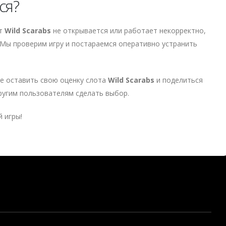
ся?
от
Wild Scarabs
не открывается или работает некорректно,
 Мы проверим игру и постараемся оперативно устранить
е оставить свою оценку слота
Wild Scarabs
и поделиться
угим пользователям сделать выбор.
 игры!