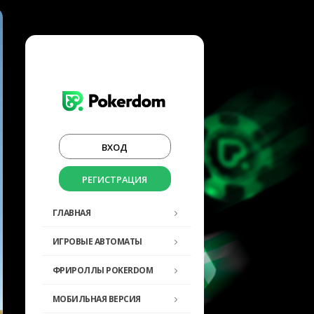
ВХОД
РЕГИСТРАЦИЯ
ГЛАВНАЯ
ИГРОВЫЕ АВТОМАТЫ
ФРИРОЛЛЫ POKERDOM
МОБИЛЬНАЯ ВЕРСИЯ