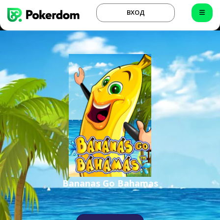
ВХОД
Bananas Go Bahamas