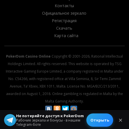
Контакты
Официальное зеркало
Регистрация
Скачать
Карта сайта
PokerDom Casino Online
Copyright © 2001-2026, Rational Intellectual
Holdings Limited. All rights reserved. This website is operated by TSG
Interactive Gaming Europe Limited, a company registered in Malta under
No. C54266, with registered office at Villa Seminia, 8, Sir Temi Zammit
Avenue, Ta’ Xbiex, XBX 1011, Malta. License No. MGA/B2C/213/2011,
awarded on August 1, 2018. Online gambling is regulated in Malta by the
Malta Gaming Authority.
Не потеряйте доступ к PokerDom
© 2026 All rights reserved.
✕
Открыть
Рабочие зеркала и бонусы - в нашем
Telegram-боте