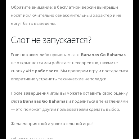
Обратите внимание: в бесплатной версии выигрыши
носят исключительно ознакомительный характер и не
могут быть выведены.
Слот не запускается?
Если по каким-либо причинам слот
Bananas Go Bahamas
не открывается или работает некорректно, нажмите
кнопку
«Не работает»
. Мы проверим игру и постараемся
оперативно устранить технические неполадки.
После завершения игры вы можете оставить свою оценку
слота
Bananas Go Bahamas
и поделиться впечатлениями
— это поможет другим пользователям сделать выбор.
Желаем приятной и увлекательной игры!
Обновлено:
11.10.2024