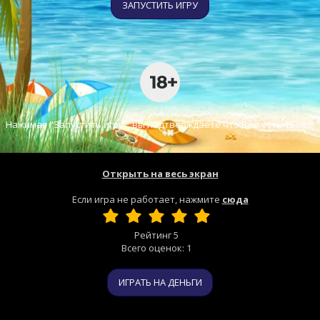
ЗАПУСТИТЬ ИГРУ
Нажимая "Запустить игру", вы подтверждаете что Вам есть 18 лет.
Открыть на весь экран
Если игра не работает, нажмите
сюда
Рейтинг
5
Всего оценок:
1
ИГРАТЬ НА ДЕНЬГИ