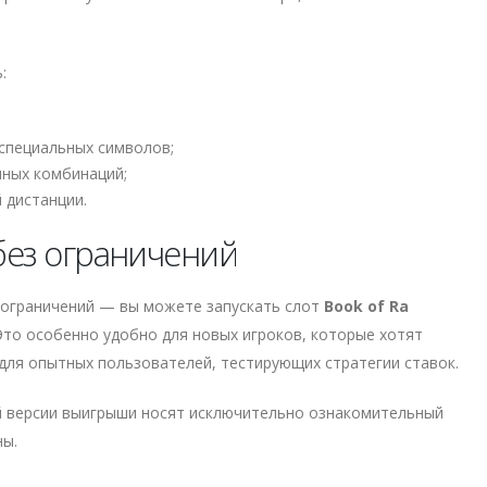
:
 специальных символов;
ных комбинаций;
 дистанции.
без ограничений
ограничений — вы можете запускать слот
Book of Ra
Это особенно удобно для новых игроков, которые хотят
 для опытных пользователей, тестирующих стратегии ставок.
й версии выигрыши носят исключительно ознакомительный
ны.