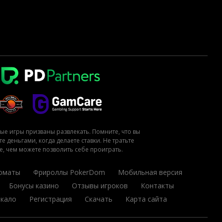
ые игры призваны развлекать. Помните, что вы
те деньгами, когда делаете ставки. Не тратьте
, чем можете позволить себе проиграть.
оматы
Фрироллы PokerDom
Мобильная версия
Бонусы казино
Отзывы игроков
Контакты
ркало
Регистрация
Скачать
Карта сайта