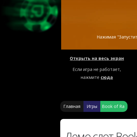
Нажимая "Запустит
Открыть на весь экран
Если игра не работает,
нажмите
сюда
Главная
Игры
Book of Ra
Демо слот Book