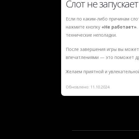
Слот не запускает
Если по каким-либо причинам сл
нажмите кнопку
«Не работает»
.
технические неполадки.
После завершения игры вы может
впечатлениями — это поможет др
Желаем приятной и увлекательной
Обновлено:
11.10.2024