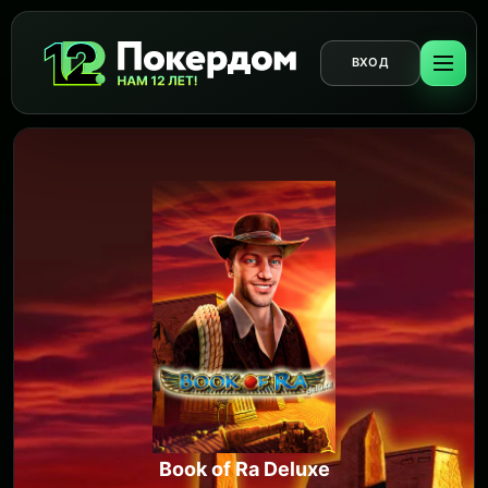
ВХОД
Book of Ra Deluxe