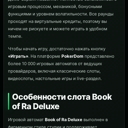
игровым процессом, механикой, бонусными
функциями и уровнем волатильности. Все раунды
проходят на виртуальные кредиты, поэтому вы
ничем не рискуете и можете играть в удобном
темпе.
Чтобы начать игру, достаточно нажать кнопку
«Играть»
. На платформе
PokerDom
представлено
более 10 000 игровых автоматов от ведущих
провайдеров, включая классические слоты,
видеослоты, настольные игры и live-раздел.
Особенности слота Book
of Ra Deluxe
Игровой автомат
Book of Ra Deluxe
выполнен в
фирменном стиле студии
и поддерживает