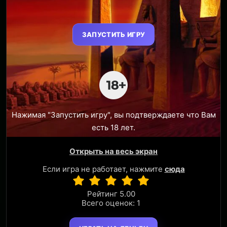
ЗАПУСТИТЬ ИГРУ
Нажимая "Запустить игру", вы подтверждаете что Вам
есть 18 лет.
Открыть на весь экран
Если игра не работает, нажмите
сюда
Рейтинг
5.00
Всего оценок:
1