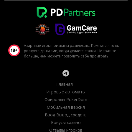
Азартные игры призваны развлекать. Помните, что вы
рискуете деньгами, когда делаете ставки. Не тратьте
больше, чем можете позволить себе проиграть.
Главная
Игровые автоматы
Фрироллы PokerDom
Мобильная версия
Ввод Вывод средств
Бонусы казино
Отзывы игроков