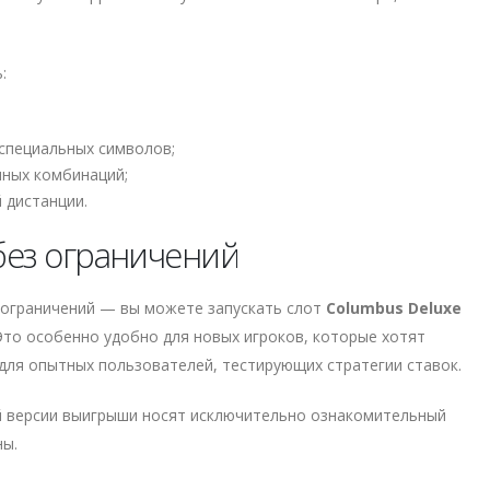
:
 специальных символов;
ных комбинаций;
 дистанции.
без ограничений
ограничений — вы можете запускать слот
Columbus Deluxe
Это особенно удобно для новых игроков, которые хотят
 для опытных пользователей, тестирующих стратегии ставок.
й версии выигрыши носят исключительно ознакомительный
ны.