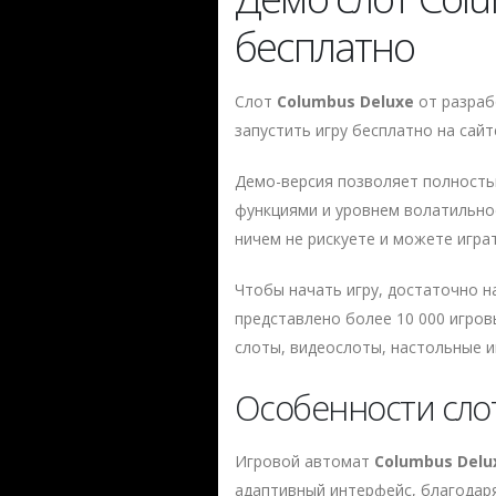
бесплатно
Слот
Columbus Deluxe
от разра
запустить игру бесплатно на сай
Демо-версия позволяет полность
функциями и уровнем волатильнос
ничем не рискуете и можете игра
Чтобы начать игру, достаточно 
представлено более 10 000 игров
слоты, видеослоты, настольные иг
Особенности сло
Игровой автомат
Columbus Delu
адаптивный интерфейс, благодаря