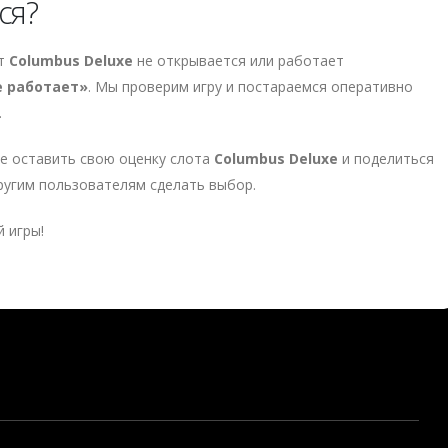
ся?
от
Columbus Deluxe
не открывается или работает
е работает»
. Мы проверим игру и постараемся оперативно
.
е оставить свою оценку слота
Columbus Deluxe
и поделиться
угим пользователям сделать выбор.
 игры!