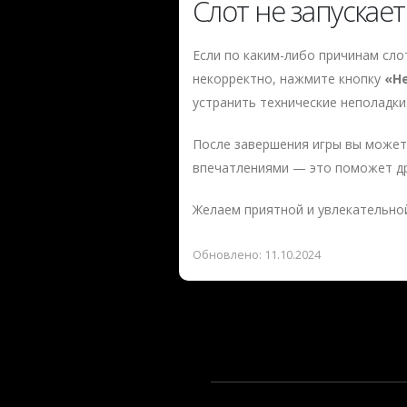
Слот не запускает
Если по каким-либо причинам сл
некорректно, нажмите кнопку
«Н
устранить технические неполадки
После завершения игры вы может
впечатлениями — это поможет др
Желаем приятной и увлекательной
Обновлено:
11.10.2024