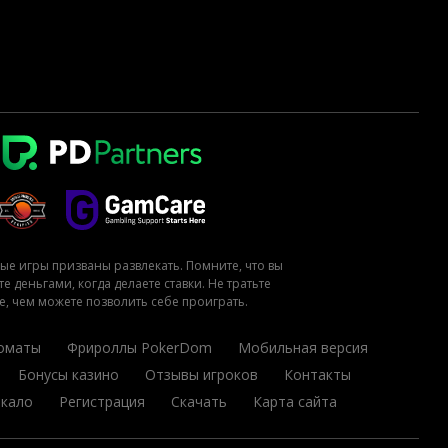
ые игры призваны развлекать. Помните, что вы
те деньгами, когда делаете ставки. Не тратьте
, чем можете позволить себе проиграть.
оматы
Фрироллы PokerDom
Мобильная версия
Бонусы казино
Отзывы игроков
Контакты
ркало
Регистрация
Скачать
Карта сайта