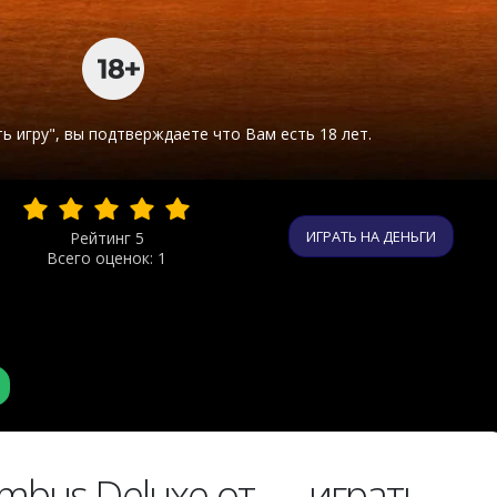
ь игру", вы подтверждаете что Вам есть 18 лет.
ИГРАТЬ НА ДЕНЬГИ
Рейтинг
5
Всего оценок:
1
mbus Deluxe от — играть