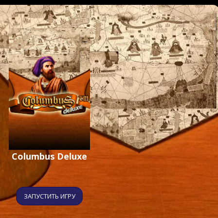
Columbus Deluxe
ЗАПУСТИТЬ ИГРУ