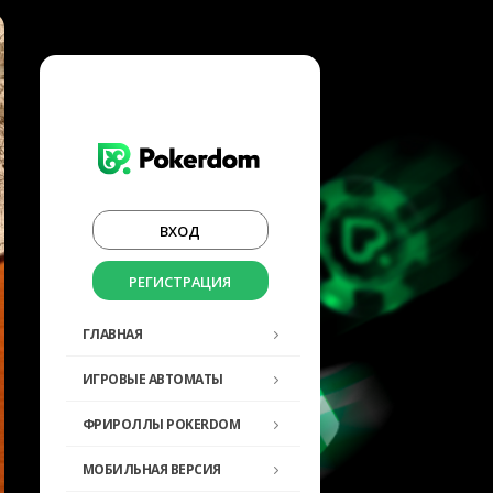
ВХОД
РЕГИСТРАЦИЯ
ГЛАВНАЯ
ИГРОВЫЕ АВТОМАТЫ
ФРИРОЛЛЫ POKERDOM
МОБИЛЬНАЯ ВЕРСИЯ