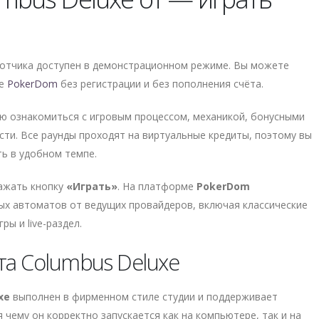
ботчика
доступен в демонстрационном режиме. Вы можете
те
PokerDom
без регистрации и без пополнения счёта.
ю ознакомиться с игровым процессом, механикой, бонусными
ти. Все раунды проходят на виртуальные кредиты, поэтому вы
ть в удобном темпе.
нажать кнопку
«Играть»
. На платформе
PokerDom
ых автоматов от ведущих провайдеров, включая классические
ры и live-раздел.
та Columbus Deluxe
xe
выполнен в фирменном стиле студии
и поддерживает
 чему он корректно запускается как на компьютере, так и на