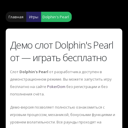
Главная
Игры
Dolphin's Pearl
Демо слот Dolphin's Pearl
от — играть бесплатно
Слот
Dolphin's Pearl
от разработчика
доступен в
демонстрационном режиме. Вы можете запустить игру
бесплатно на сайте
PokerDom
без регистрации и без
пополнения счёта.
Демо-версия позволяет полностью ознакомиться с
игровым процессом, механикой, бонусными функциями и
уровнем волатильности. Все раунды проходят на