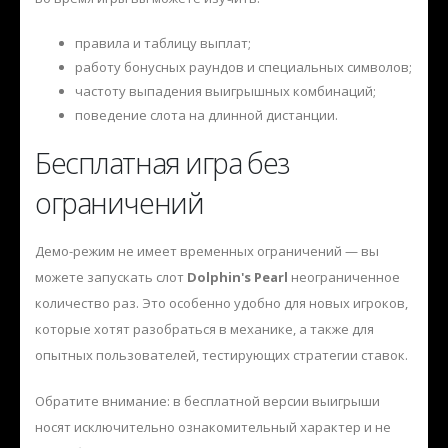
правила и таблицу выплат;
работу бонусных раундов и специальных символов;
частоту выпадения выигрышных комбинаций;
поведение слота на длинной дистанции.
Бесплатная игра без
ограничений
Демо-режим не имеет временных ограничений — вы
можете запускать слот
Dolphin's Pearl
неограниченное
количество раз. Это особенно удобно для новых игроков,
которые хотят разобраться в механике, а также для
опытных пользователей, тестирующих стратегии ставок.
Обратите внимание: в бесплатной версии выигрыши
носят исключительно ознакомительный характер и не