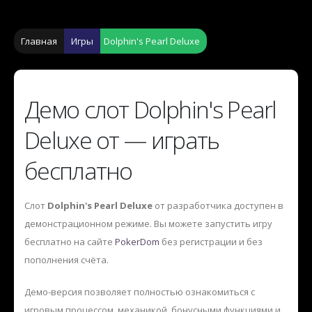
Главная
Игры
Dolphin's Pearl Deluxe
Демо слот Dolphin's Pearl
Deluxe от — играть
бесплатно
Слот
Dolphin's Pearl Deluxe
от разработчика
доступен в
демонстрационном режиме. Вы можете запустить игру
бесплатно на сайте
PokerDom
без регистрации и без
пополнения счёта.
Демо-версия позволяет полностью ознакомиться с
игровым процессом, механикой, бонусными функциями и