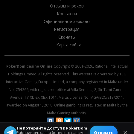
Отзывы игроков
Контакты
Официальное зеркало
Регистрация
Скачать
Карта сайта
PokerDom Casino Online
Copyright © 2001-2026, Rational Intellectual
Holdings Limited. All rights reserved. This website is operated by TSG
Interactive Gaming Europe Limited, a company registered in Malta under
No. C54266, with registered office at Villa Seminia, 8, Sir Temi Zammit
Avenue, Ta’ Xbiex, XBX 1011, Malta. License No. MGA/B2C/213/2011,
awarded on August 1, 2018. Online gambling is regulated in Malta by the
Malta Gaming Authority.
Не потеряйте доступ к PokerDom
© 2026 All rights reserved.
✕
Открыть
Рабочие зеркала и бонусы - в нашем