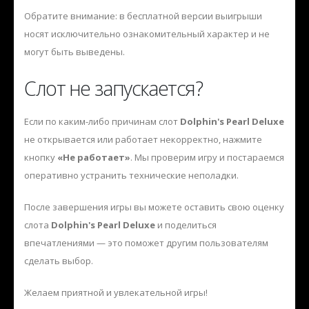
Обратите внимание: в бесплатной версии выигрыши
носят исключительно ознакомительный характер и не
могут быть выведены.
Слот не запускается?
Если по каким-либо причинам слот
Dolphin's Pearl Deluxe
не открывается или работает некорректно, нажмите
кнопку
«Не работает»
. Мы проверим игру и постараемся
оперативно устранить технические неполадки.
После завершения игры вы можете оставить свою оценку
слота
Dolphin's Pearl Deluxe
и поделиться
впечатлениями — это поможет другим пользователям
сделать выбор.
Желаем приятной и увлекательной игры!