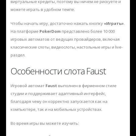
виртуальные кредиты, поэтому вы ничем не рискуете и
можете играть в удобном темпе.
Чтобы начать игру, достаточно нажать кнопку
«Играть»
.
На платформе
PokerDom
представлено более 10 000
игровых автоматов от ведущих провайдеров, включая
классические слоты, видеослоты, настольные игры и live-
раздел.
Особенности слота Faust
Игровой автомат
Faust
выполнен в фирменном стиле
студии
и поддерживает адаптивный интерфейс,
благодаря чему он корректно запускается как на
компьютере, так и на мобильных устройствах.
Во время игры вы можете изучить: