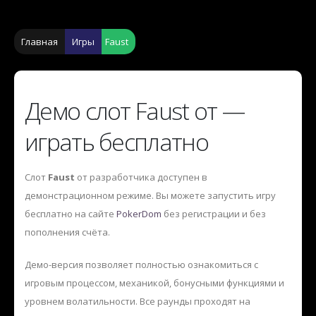
Главная
Игры
Faust
Демо слот Faust от —
играть бесплатно
Слот
Faust
от разработчика
доступен в
демонстрационном режиме. Вы можете запустить игру
бесплатно на сайте
PokerDom
без регистрации и без
пополнения счёта.
Демо-версия позволяет полностью ознакомиться с
игровым процессом, механикой, бонусными функциями и
уровнем волатильности. Все раунды проходят на