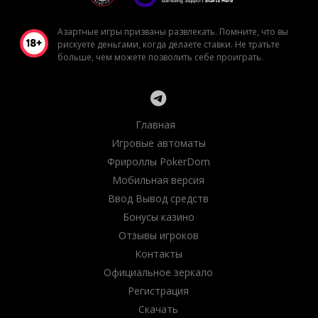
Азартные игры призваны развлекать. Помните, что вы
рискуете деньгами, когда делаете ставки. Не тратьте
больше, чем можете позволить себе проиграть.
Главная
Игровые автоматы
Фрироллы PokerDom
Мобильная версия
Ввод Вывод средств
Бонусы казино
Отзывы игроков
Контакты
Официальное зеркало
Регистрация
Скачать