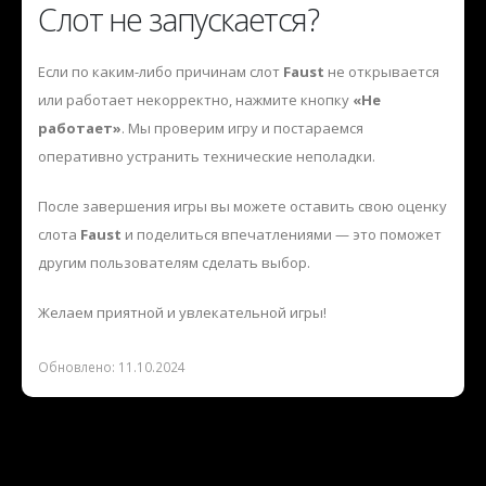
Слот не запускается?
Если по каким-либо причинам слот
Faust
не открывается
или работает некорректно, нажмите кнопку
«Не
работает»
. Мы проверим игру и постараемся
оперативно устранить технические неполадки.
После завершения игры вы можете оставить свою оценку
слота
Faust
и поделиться впечатлениями — это поможет
другим пользователям сделать выбор.
Желаем приятной и увлекательной игры!
Обновлено:
11.10.2024