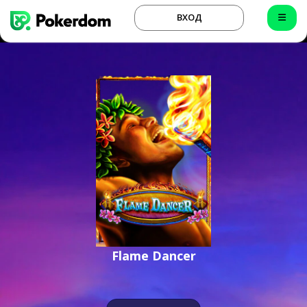
ВХОД
Flame Dancer