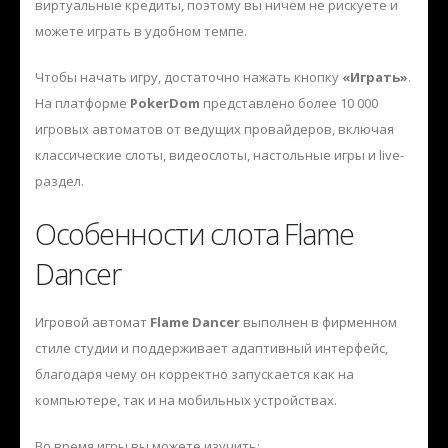
виртуальные кредиты, поэтому вы ничем не рискуете и
можете играть в удобном темпе.
Чтобы начать игру, достаточно нажать кнопку
«Играть»
.
На платформе
PokerDom
представлено более 10 000
игровых автоматов от ведущих провайдеров, включая
классические слоты, видеослоты, настольные игры и live-
раздел.
Особенности слота Flame
Dancer
Игровой автомат
Flame Dancer
выполнен в фирменном
стиле студии
и поддерживает адаптивный интерфейс,
благодаря чему он корректно запускается как на
компьютере, так и на мобильных устройствах.
Во время игры вы можете изучить: