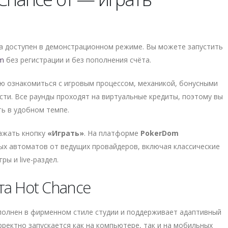
ка
доступен в демонстрационном режиме. Вы можете запустить
m
без регистрации и без пополнения счёта.
ю ознакомиться с игровым процессом, механикой, бонусными
ти. Все раунды проходят на виртуальные кредиты, поэтому вы
ть в удобном темпе.
нажать кнопку
«Играть»
. На платформе
PokerDom
ых автоматов от ведущих провайдеров, включая классические
ры и live-раздел.
та Hot Chance
олнен в фирменном стиле студии
и поддерживает адаптивный
рректно запускается как на компьютере, так и на мобильных