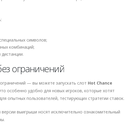
:
 специальных символов;
ных комбинаций;
 дистанции.
без ограничений
ограничений — вы можете запускать слот
Hot Chance
Это особенно удобно для новых игроков, которые хотят
 для опытных пользователей, тестирующих стратегии ставок.
й версии выигрыши носят исключительно ознакомительный
ны.