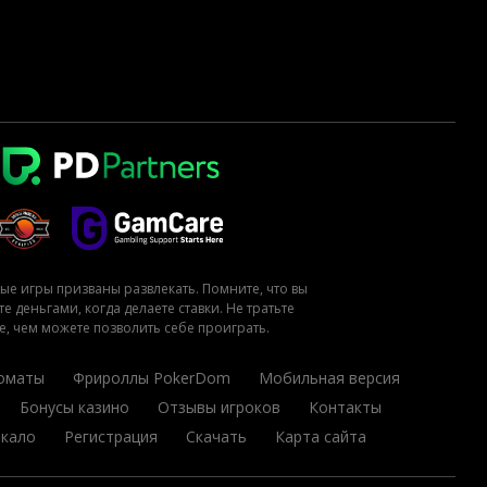
ые игры призваны развлекать. Помните, что вы
те деньгами, когда делаете ставки. Не тратьте
, чем можете позволить себе проиграть.
оматы
Фрироллы PokerDom
Мобильная версия
Бонусы казино
Отзывы игроков
Контакты
ркало
Регистрация
Скачать
Карта сайта