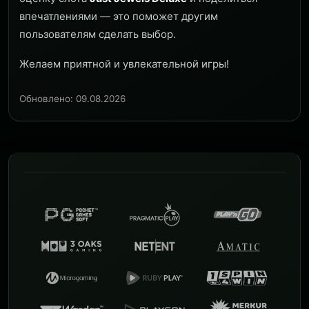
впечатлениями — это поможет другим
пользователям сделать выбор.
Желаем приятной и увлекательной игры!
Обновлено:
09.08.2026