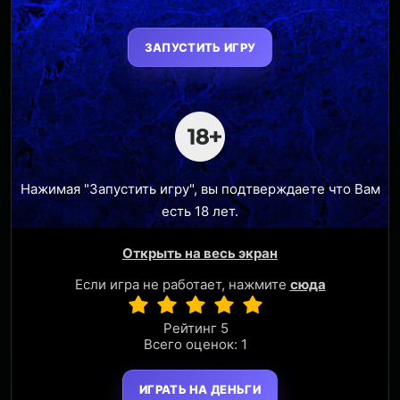
ЗАПУСТИТЬ ИГРУ
Нажимая "Запустить игру", вы подтверждаете что Вам
есть 18 лет.
Открыть на весь экран
Если игра не работает, нажмите
сюда
Рейтинг
5
Всего оценок:
1
ИГРАТЬ НА ДЕНЬГИ