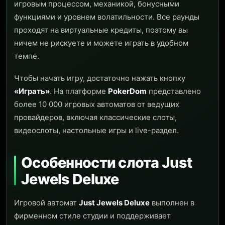
игровым процессом, механикой, бонусными
функциями и уровнем волатильности. Все раунды
проходят на виртуальные кредиты, поэтому вы
ничем не рискуете и можете играть в удобном
темпе.
Чтобы начать игру, достаточно нажать кнопку
«Играть»
. На платформе
PokerDom
представлено
более 10 000 игровых автоматов от ведущих
провайдеров, включая классические слоты,
видеослоты, настольные игры и live-раздел.
Особенности слота Just
Jewels Deluxe
Игровой автомат
Just Jewels Deluxe
выполнен в
фирменном стиле студии
и поддерживает