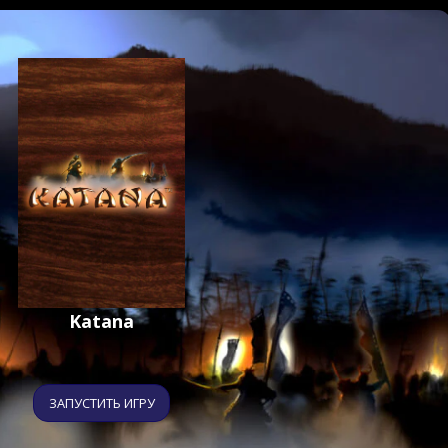
Katana
ЗАПУСТИТЬ ИГРУ