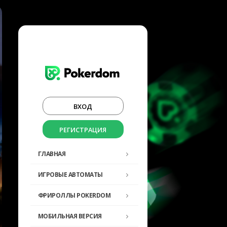
ВХОД
РЕГИСТРАЦИЯ
ГЛАВНАЯ
ИГРОВЫЕ АВТОМАТЫ
ФРИРОЛЛЫ POKERDOM
МОБИЛЬНАЯ ВЕРСИЯ