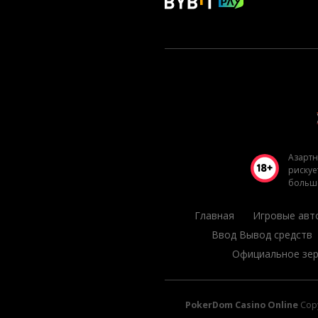
Азартн
рискуе
больше
Главная
Игровые авт
Ввод Вывод средств
Официальное зе
PokerDom Casino Online
Copy