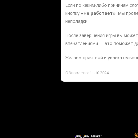
Если по каким-либо причинам сл
кнопку
«Не работает»
. Мы пров
неполадки.
После завершения игры вы может
впечатлениями — это поможет др
Желаем приятной и увлекательной
Обновлено:
11.10.2024