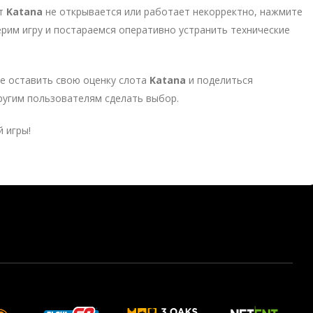
от
Katana
не открывается или работает некорректно, нажмите
ерим игру и постараемся оперативно устранить технические
е оставить свою оценку слота
Katana
и поделиться
угим пользователям сделать выбор.
 игры!