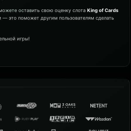
можете оставить свою оценку слота
King of Cards
и — это поможет другим пользователям сделать
ельной игры!