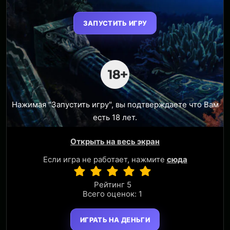
ЗАПУСТИТЬ ИГРУ
Нажимая "Запустить игру", вы подтверждаете что Вам
есть 18 лет.
Открыть на весь экран
Если игра не работает, нажмите
сюда
Рейтинг
5
Всего оценок:
1
ИГРАТЬ НА ДЕНЬГИ