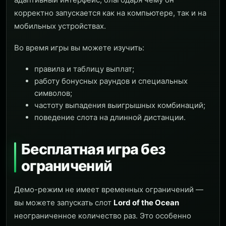
корректно запускается как на компьютере, так и на
мобильных устройствах.
Во время игры вы можете изучить:
правила и таблицу выплат;
работу бонусных раундов и специальных
символов;
частоту выпадения выигрышных комбинаций;
поведение слота на длинной дистанции.
Бесплатная игра без
ограничений
Демо-режим не имеет временных ограничений —
вы можете запускать слот
Lord of the Ocean
неограниченное количество раз. Это особенно