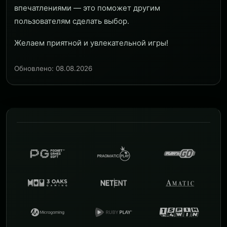
впечатлениями — это поможет другим
пользователям сделать выбор.
Желаем приятной и увлекательной игры!
Обновлено:
08.08.2026