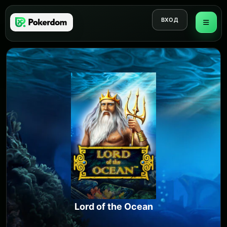
ВХОД
Lord of the Ocean