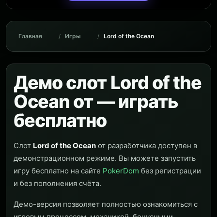
Главная
Игры
Lord of the Ocean
Демо слот Lord of the
Ocean от — играть
бесплатно
Слот
Lord of the Ocean
от разработчика
доступен в
демонстрационном режиме. Вы можете запустить
игру бесплатно на сайте
PokerDom
без регистрации
и без пополнения счёта.
Демо-версия позволяет полностью ознакомиться с
игровым процессом, механикой, бонусными