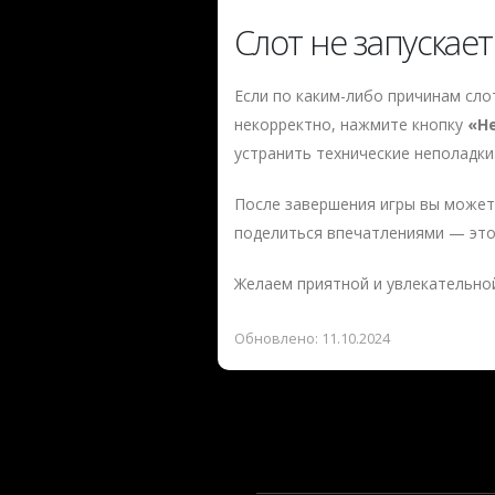
Слот не запускает
Если по каким-либо причинам сл
некорректно, нажмите кнопку
«Н
устранить технические неполадки
После завершения игры вы может
поделиться впечатлениями — это
Желаем приятной и увлекательной
Обновлено:
11.10.2024