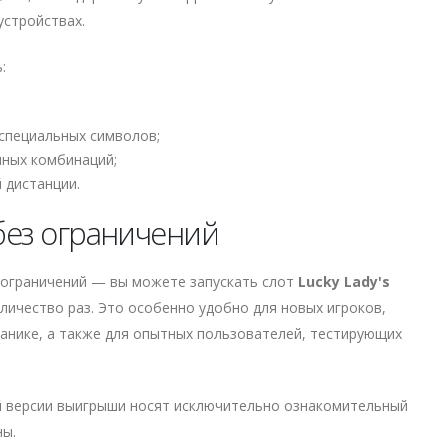
устройствах.
:
 специальных символов;
ных комбинаций;
 дистанции.
без ограничений
ограничений — вы можете запускать слот
Lucky Lady's
личество раз. Это особенно удобно для новых игроков,
анике, а также для опытных пользователей, тестирующих
й версии выигрыши носят исключительно ознакомительный
ны.