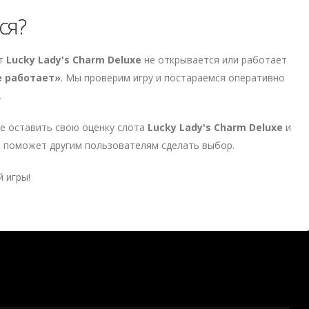
ся?
от
Lucky Lady's Charm Deluxe
не открывается или работает
е работает»
. Мы проверим игру и постараемся оперативно
.
е оставить свою оценку слота
Lucky Lady's Charm Deluxe
и
 поможет другим пользователям сделать выбор.
 игры!