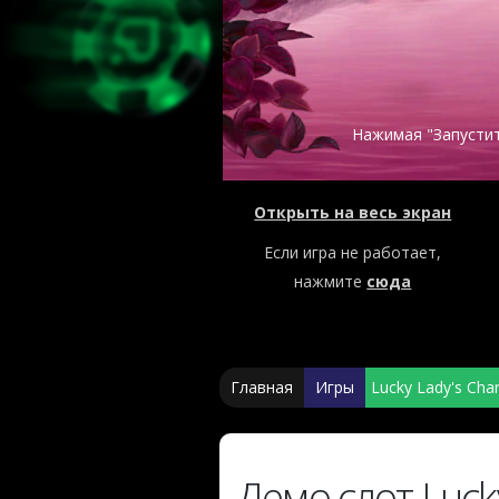
Нажимая "Запустит
Открыть на весь экран
Если игра не работает,
нажмите
сюда
Главная
Игры
Lucky Lady's Cha
Демо слот Luck