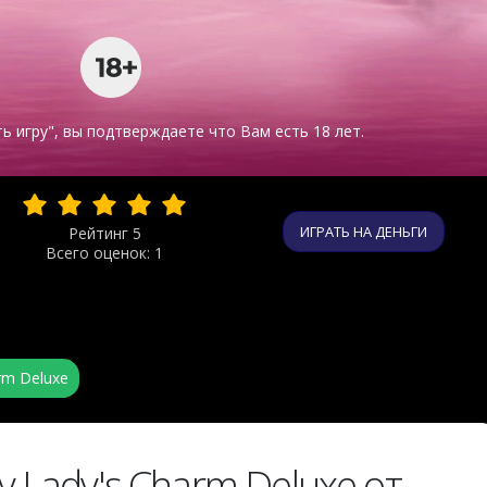
ь игру", вы подтверждаете что Вам есть 18 лет.
ИГРАТЬ НА ДЕНЬГИ
Рейтинг
5
Всего оценок:
1
rm Deluxe
y Lady's Charm Deluxe от —