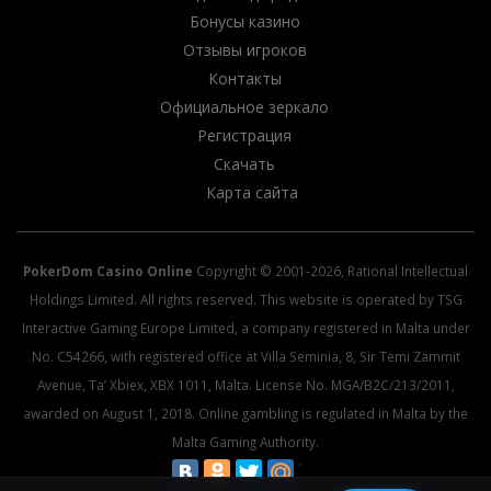
Бонусы казино
Отзывы игроков
Контакты
Официальное зеркало
Регистрация
Скачать
Карта сайта
PokerDom Casino Online
Copyright © 2001-2026, Rational Intellectual
Holdings Limited. All rights reserved. This website is operated by TSG
Interactive Gaming Europe Limited, a company registered in Malta under
No. C54266, with registered office at Villa Seminia, 8, Sir Temi Zammit
Avenue, Ta’ Xbiex, XBX 1011, Malta. License No. MGA/B2C/213/2011,
awarded on August 1, 2018. Online gambling is regulated in Malta by the
Malta Gaming Authority.