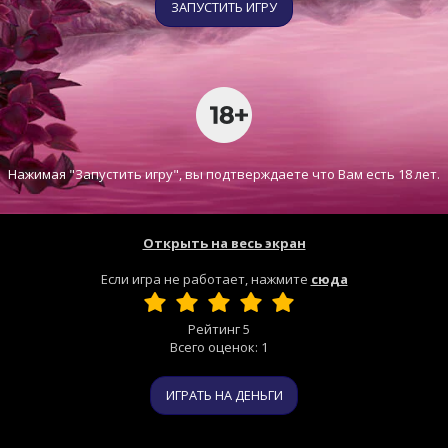
ЗАПУСТИТЬ ИГРУ
Нажимая "Запустить игру", вы подтверждаете что Вам есть 18 лет.
Открыть на весь экран
Если игра не работает, нажмите
сюда
Рейтинг
5
Всего оценок:
1
ИГРАТЬ НА ДЕНЬГИ