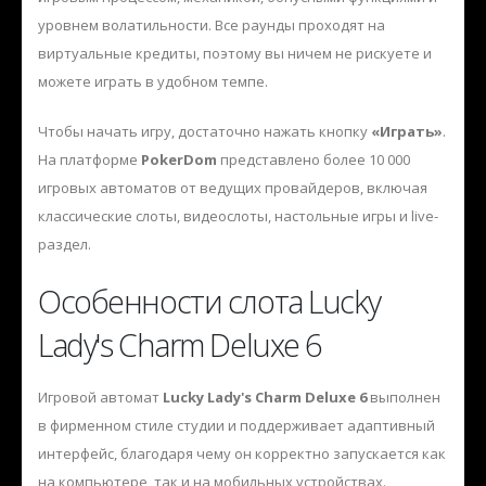
уровнем волатильности. Все раунды проходят на
виртуальные кредиты, поэтому вы ничем не рискуете и
можете играть в удобном темпе.
Чтобы начать игру, достаточно нажать кнопку
«Играть»
.
На платформе
PokerDom
представлено более 10 000
игровых автоматов от ведущих провайдеров, включая
классические слоты, видеослоты, настольные игры и live-
раздел.
Особенности слота Lucky
Lady's Charm Deluxe 6
Игровой автомат
Lucky Lady's Charm Deluxe 6
выполнен
в фирменном стиле студии
и поддерживает адаптивный
интерфейс, благодаря чему он корректно запускается как
на компьютере, так и на мобильных устройствах.