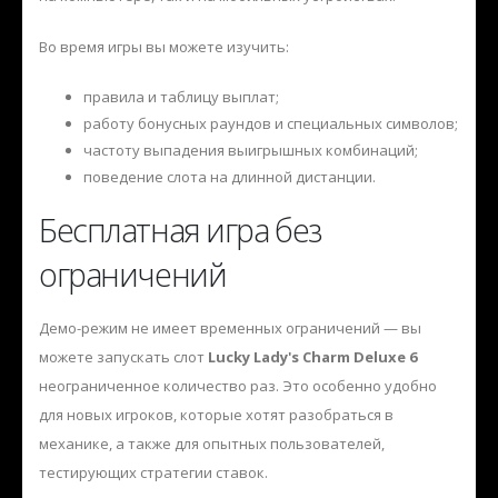
Во время игры вы можете изучить:
правила и таблицу выплат;
работу бонусных раундов и специальных символов;
частоту выпадения выигрышных комбинаций;
поведение слота на длинной дистанции.
Бесплатная игра без
ограничений
Демо-режим не имеет временных ограничений — вы
можете запускать слот
Lucky Lady's Charm Deluxe 6
неограниченное количество раз. Это особенно удобно
для новых игроков, которые хотят разобраться в
механике, а также для опытных пользователей,
тестирующих стратегии ставок.