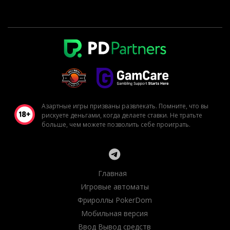
Азартные игры призваны развлекать. Помните, что вы
рискуете деньгами, когда делаете ставки. Не тратьте
больше, чем можете позволить себе проиграть.
Главная
Игровые автоматы
Фрироллы PokerDom
Мобильная версия
Ввод Вывод средств