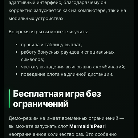
адаптивный интерфейс, благодаря чему он
корректно запускается как на компьютере, так и на
мобильных устройствах.
Во время игры вы можете изучить:
правила и таблицу выплат;
работу бонусных раундов и специальных
символов;
частоту выпадения выигрышных комбинаций;
поведение слота на длинной дистанции.
Бесплатная игра без
ограничений
Демо-режим не имеет временных ограничений —
вы можете запускать слот
Mermaid's Pearl
неограниченное количество раз. Это особенно