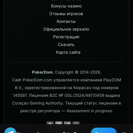
Бонусы казино
Отзывы игроков
Контакты
Официальное зеркало
Регистрация
Скачать
Карта сайта
PokerDom
. Copyright © 2014-2026,
Сайт PokerDom.com управляется компанией PlayDOM
B.V., зарегистрированной на Кюрасао под номером
145097. Лицензия B2C № OGL/2024/487/0459 выдана
Curaçao Gaming Authority. Текущий статус лицензии в
реестре регулятора —
Assessment in progress
.
© 2026 All rights reserved.