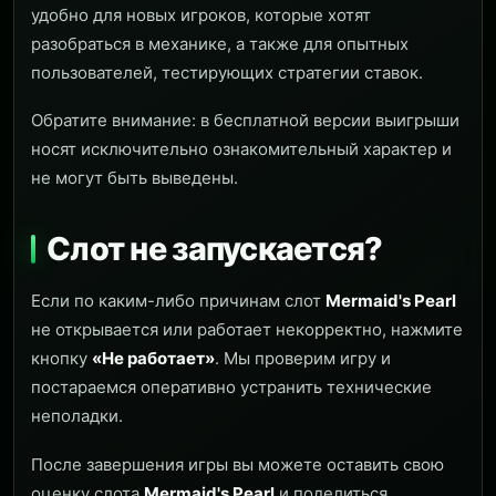
удобно для новых игроков, которые хотят
разобраться в механике, а также для опытных
пользователей, тестирующих стратегии ставок.
Обратите внимание: в бесплатной версии выигрыши
носят исключительно ознакомительный характер и
не могут быть выведены.
Слот не запускается?
Если по каким-либо причинам слот
Mermaid's Pearl
не открывается или работает некорректно, нажмите
кнопку
«Не работает»
. Мы проверим игру и
постараемся оперативно устранить технические
неполадки.
После завершения игры вы можете оставить свою
оценку слота
Mermaid's Pearl
и поделиться