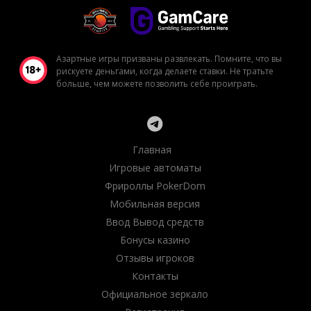
Азартные игры призваны развлекать. Помните, что вы
рискуете деньгами, когда делаете ставки. Не тратьте
больше, чем можете позволить себе проиграть.
Главная
Игровые автоматы
Фрироллы PokerDom
Мобильная версия
Ввод Вывод средств
Бонусы казино
Отзывы игроков
Контакты
Официальное зеркало