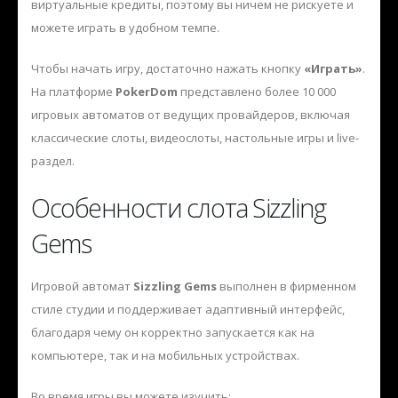
виртуальные кредиты, поэтому вы ничем не рискуете и
можете играть в удобном темпе.
Чтобы начать игру, достаточно нажать кнопку
«Играть»
.
На платформе
PokerDom
представлено более 10 000
игровых автоматов от ведущих провайдеров, включая
классические слоты, видеослоты, настольные игры и live-
раздел.
Особенности слота Sizzling
Gems
Игровой автомат
Sizzling Gems
выполнен в фирменном
стиле студии
и поддерживает адаптивный интерфейс,
благодаря чему он корректно запускается как на
компьютере, так и на мобильных устройствах.
Во время игры вы можете изучить: