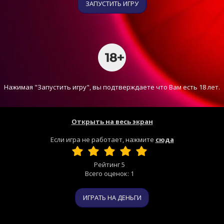
ЗАПУСТИТЬ ИГРУ
Нажимая "Запустить игру", вы подтверждаете что Вам есть 18 лет.
Открыть на весь экран
Если игра не работает, нажмите
сюда
Рейтинг
5
Всего оценок:
1
ИГРАТЬ НА ДЕНЬГИ