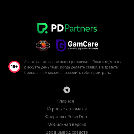
Азартные игры призваны развлекать. Помните, что вы
рискуете деньгами, когда делаете ставки. Не тратьте
больше, чем можете позволить себе проиграть.
Главная
Игровые автоматы
Фрироллы PokerDom
Мобильная версия
Ввод Вывод средств