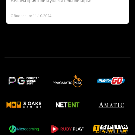
Желаем приятной и увлекательной игры!
Обновлено:
11.10.2024