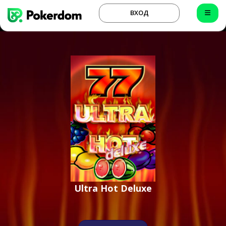
ВХОД
Ultra Hot Deluxe