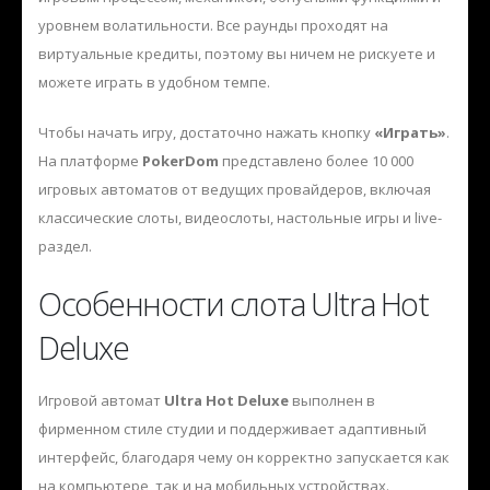
уровнем волатильности. Все раунды проходят на
виртуальные кредиты, поэтому вы ничем не рискуете и
можете играть в удобном темпе.
Чтобы начать игру, достаточно нажать кнопку
«Играть»
.
На платформе
PokerDom
представлено более 10 000
игровых автоматов от ведущих провайдеров, включая
классические слоты, видеослоты, настольные игры и live-
раздел.
Особенности слота Ultra Hot
Deluxe
Игровой автомат
Ultra Hot Deluxe
выполнен в
фирменном стиле студии
и поддерживает адаптивный
интерфейс, благодаря чему он корректно запускается как
на компьютере, так и на мобильных устройствах.