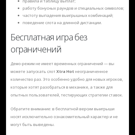
правила и таблицу выплат;
работу бонусных раундов и специальных символов;
частоту выпадения выигрышных комбинаций;
поведение слота на длинной дистанции.
Бесплатная игра без
ограничений
Демо-режим не имеет временных ограничений — вы
можете запускать слот
Xtra Hot
неограниченное
количество раз. Это особенно удобно для новых игроков,
которые хотят разобраться в механике, а также для
опытных пользователей, тестирующих стратегии ставок.
Обратите внимание: в бесплатной версии выигрыши
носят исключительно ознакомительный характер и не
могут быть выведены.