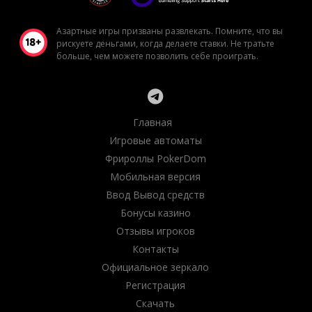
Азартные игры призваны развлекать. Помните, что вы
рискуете деньгами, когда делаете ставки. Не тратьте
больше, чем можете позволить себе проиграть.
Главная
Игровые автоматы
Фрироллы PokerDom
Мобильная версия
Ввод Вывод средств
Бонусы казино
Отзывы игроков
Контакты
Официальное зеркало
Регистрация
Скачать