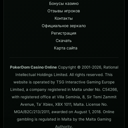
Бонусы казино
Отзывы игроков
Контакты
Официальное зеркало
Регистрация
Скачать
Карта сайта
PokerDom Casino Online
Copyright © 2001-2026, Rational
Intellectual Holdings Limited. All rights reserved. This
website is operated by TSG Interactive Gaming Europe
Limited, a company registered in Malta under No. C54266,
with registered office at Villa Seminia, 8, Sir Temi Zammit
Avenue, Ta’ Xbiex, XBX 1011, Malta. License No.
MGA/B2C/213/2011, awarded on August 1, 2018. Online
gambling is regulated in Malta by the Malta Gaming
Authority.