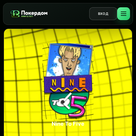
ВХОД
Nine To Five