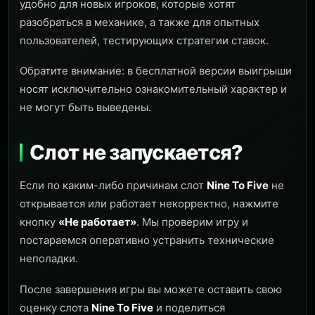
удобно для новых игроков, которые хотят
разобраться в механике, а также для опытных
пользователей, тестирующих стратегии ставок.
Обратите внимание: в бесплатной версии выигрыши
носят исключительно ознакомительный характер и
не могут быть выведены.
Слот не запускается?
Если по каким-либо причинам слот
Nine To Five
не
открывается или работает некорректно, нажмите
кнопку
«Не работает»
. Мы проверим игру и
постараемся оперативно устранить технические
неполадки.
После завершения игры вы можете оставить свою
оценку слота
Nine To Five
и поделиться