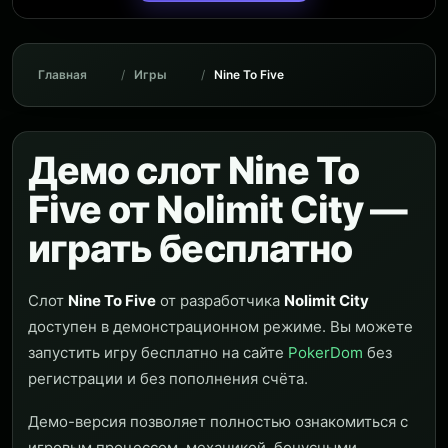
Главная
Игры
Nine To Five
Демо слот Nine To
Five от Nolimit City —
играть бесплатно
Слот
Nine To Five
от разработчика
Nolimit City
доступен в демонстрационном режиме. Вы можете
запустить игру бесплатно на сайте
PokerDom
без
регистрации и без пополнения счёта.
Демо-версия позволяет полностью ознакомиться с
игровым процессом, механикой, бонусными