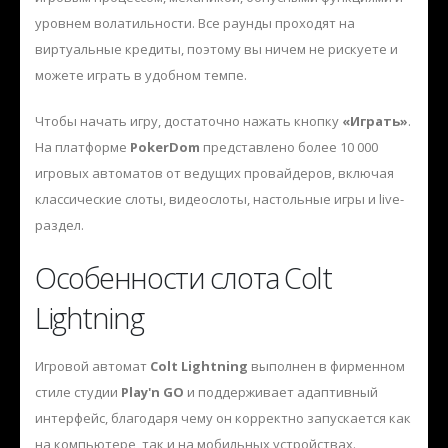
уровнем волатильности. Все раунды проходят на
виртуальные кредиты, поэтому вы ничем не рискуете и
можете играть в удобном темпе.
Чтобы начать игру, достаточно нажать кнопку
«Играть»
.
На платформе
PokerDom
представлено более 10 000
игровых автоматов от ведущих провайдеров, включая
классические слоты, видеослоты, настольные игры и live-
раздел.
Особенности слота Colt
Lightning
Игровой автомат
Colt Lightning
выполнен в фирменном
стиле студии
Play'n GO
и поддерживает адаптивный
интерфейс, благодаря чему он корректно запускается как
на компьютере, так и на мобильных устройствах.