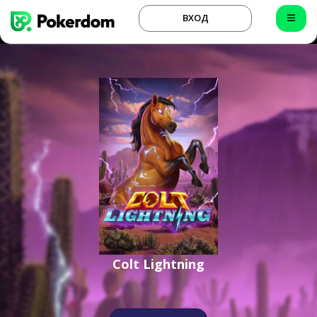
ВХОД
Colt Lightning