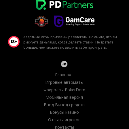
Азартные игры призваны развлекать. Помните, что вы
рискуете деньгами, когда делаете ставки. Не тратьте
больше, чем можете позволить себе проиграть.
Главная
Игровые автоматы
Фрироллы PokerDom
Мобильная версия
Ввод Вывод средств
Бонусы казино
Отзывы игроков
Контакты