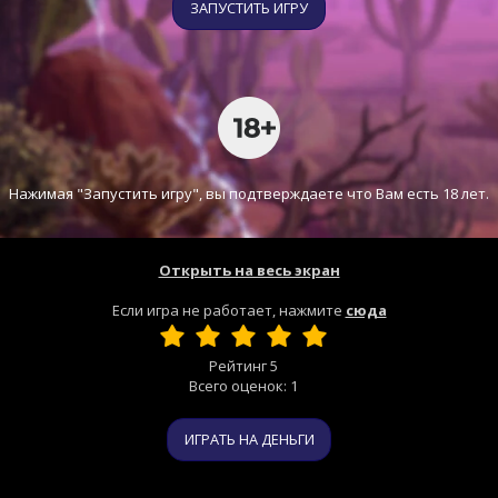
ЗАПУСТИТЬ ИГРУ
Нажимая "Запустить игру", вы подтверждаете что Вам есть 18 лет.
Открыть на весь экран
Если игра не работает, нажмите
сюда
Рейтинг
5
Всего оценок:
1
ИГРАТЬ НА ДЕНЬГИ