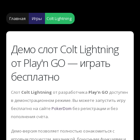
Главная
Игры
Colt Lightning
Демо слот Colt Lightning
от Play'n GO — играть
бесплатно
Слот
Colt Lightning
от разработчика
Play'n GO
доступен
в демонстрационном режиме. Вы можете запустить игру
бесплатно на сайте
PokerDom
без регистрации и без
пополнения счёта.
Демо-версия позволяет полностью ознакомиться с
игровым процессом, механикой, бонусными функциями и