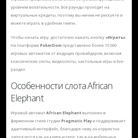
уровнем волатильности. Все раунды проходят на
виртуальные кредиты, поэтому вы ничем не рискуете и
можете играть в удобном темпе.
Чтобы начать игру, достаточно нажать кнопку
«Играть»
.
На платформе
PokerDom
представлено более 10 000
игровых автоматов от ведущих провайдеров, включая
классические слоты, видеослоты, настольные игры и live-
раздел.
Особенности слота African
Elephant
Игровой автомат
African Elephant
выполнен в
фирменном стиле студии
Pragmatic Play
и поддерживает
адаптивный интерфейс, благодаря чему он корректно
запускается как на компьютере, так и на мобильных