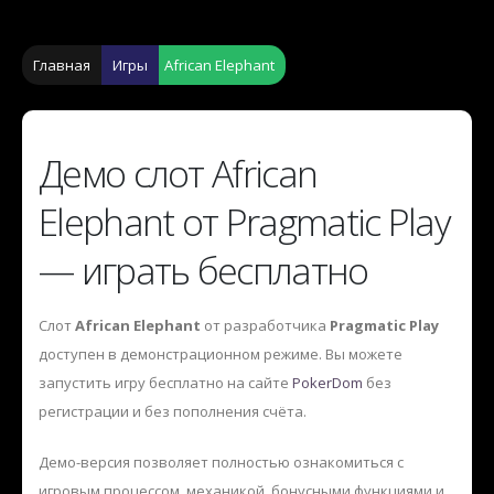
Главная
Игры
African Elephant
Демо слот African
Elephant от Pragmatic Play
— играть бесплатно
Слот
African Elephant
от разработчика
Pragmatic Play
доступен в демонстрационном режиме. Вы можете
запустить игру бесплатно на сайте
PokerDom
без
регистрации и без пополнения счёта.
Демо-версия позволяет полностью ознакомиться с
игровым процессом, механикой, бонусными функциями и