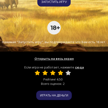
ЗАПУСТИТЬ ИГРУ
Нажимая "Запустить игру", вы подтверждаете что Вам есть 18 лет.
Открыть на весь экран
Если игра не работает, нажмите
сюда
Рейтинг
4.50
Всего оценок:
2
ИГРАТЬ НА ДЕНЬГИ