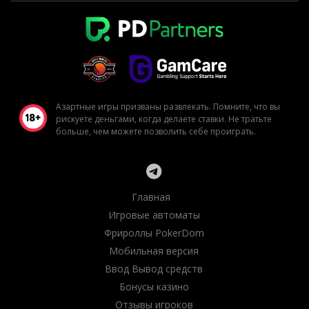
Азартные игры призваны развлекать. Помните, что вы
рискуете деньгами, когда делаете ставки. Не тратьте
больше, чем можете позволить себе проиграть.
Главная
Игровые автоматы
Фрироллы PokerDom
Мобильная версия
Ввод Вывод средств
Бонусы казино
Отзывы игроков