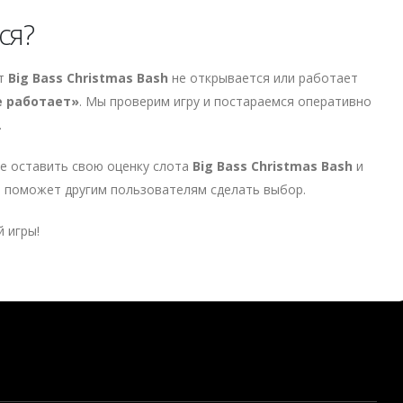
ся?
от
Big Bass Christmas Bash
не открывается или работает
е работает»
. Мы проверим игру и постараемся оперативно
.
е оставить свою оценку слота
Big Bass Christmas Bash
и
 поможет другим пользователям сделать выбор.
 игры!