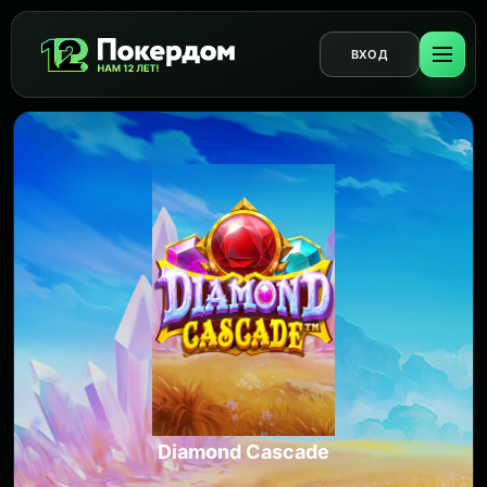
ВХОД
Diamond Cascade