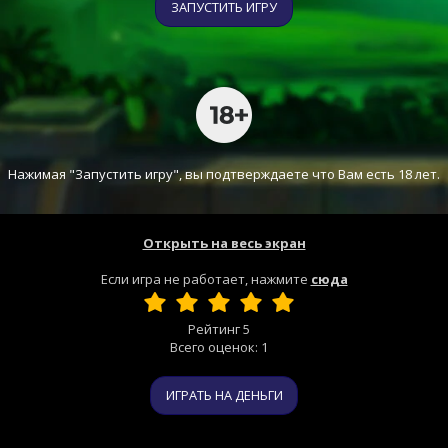
ЗАПУСТИТЬ ИГРУ
Нажимая "Запустить игру", вы подтверждаете что Вам есть 18 лет.
Открыть на весь экран
Если игра не работает, нажмите
сюда
Рейтинг
5
Всего оценок:
1
ИГРАТЬ НА ДЕНЬГИ