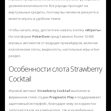
уровнем волатильности. Все раунды проходят на
виртуальные кредиты, поэтому вы ничем не рискуете и
можете играть в удобном темпе.
Чтобы начать игру, достаточно нажать кнопку
«Играть»
.
На платформе
PokerDom
представлено более 10 000
игровых автоматов от ведущих провайдеров, включая
классические слоты, видеослоты, настольные игры и live-
раздел.
Особенности слота Strawberry
Cocktail
Игровой автомат
Strawberry Cocktail
выполнен в
фирменном стиле студии
Pragmatic Play
и поддерживает
адаптивный интерфейс, благодаря чему он корректно
запускается как на компьютере, так и на мобильных