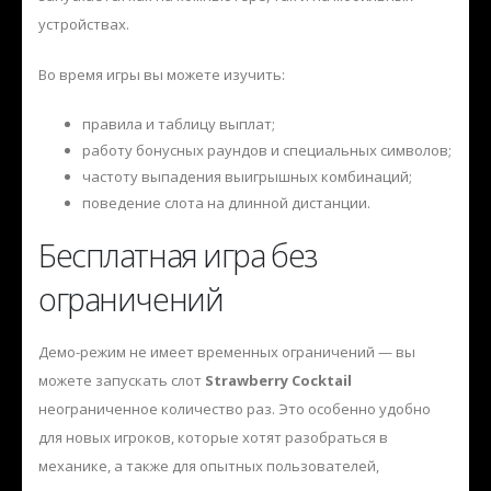
устройствах.
Во время игры вы можете изучить:
правила и таблицу выплат;
работу бонусных раундов и специальных символов;
частоту выпадения выигрышных комбинаций;
поведение слота на длинной дистанции.
Бесплатная игра без
ограничений
Демо-режим не имеет временных ограничений — вы
можете запускать слот
Strawberry Cocktail
неограниченное количество раз. Это особенно удобно
для новых игроков, которые хотят разобраться в
механике, а также для опытных пользователей,