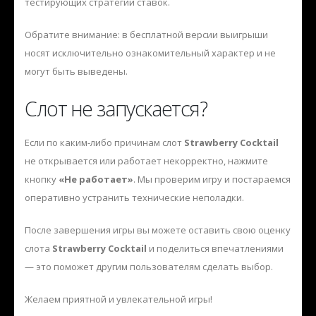
тестирующих стратегии ставок.
Обратите внимание: в бесплатной версии выигрыши
носят исключительно ознакомительный характер и не
могут быть выведены.
Слот не запускается?
Если по каким-либо причинам слот
Strawberry Cocktail
не открывается или работает некорректно, нажмите
кнопку
«Не работает»
. Мы проверим игру и постараемся
оперативно устранить технические неполадки.
После завершения игры вы можете оставить свою оценку
слота
Strawberry Cocktail
и поделиться впечатлениями
— это поможет другим пользователям сделать выбор.
Желаем приятной и увлекательной игры!