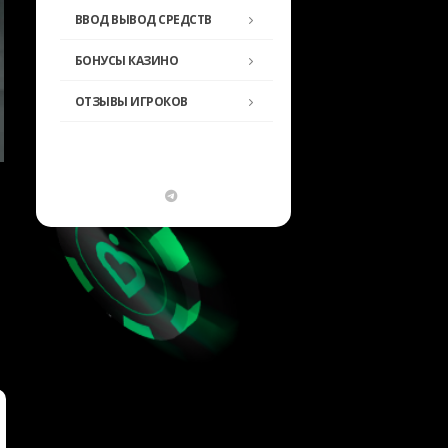
ВВОД ВЫВОД СРЕДСТВ
БОНУСЫ КАЗИНО
ОТЗЫВЫ ИГРОКОВ
КОНТАКТЫ