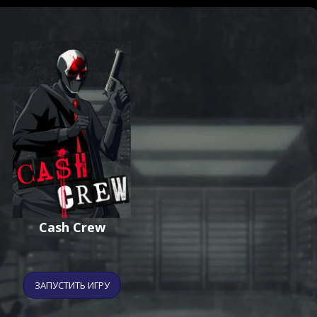
Cash Crew
ЗАПУСТИТЬ ИГРУ