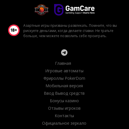
Азартные игры призваны развлекать. Помните, что вы
рискуете деньгами, когда делаете ставки. Не тратьте
больше, чем можете позволить себе проиграть.
Главная
Игровые автоматы
Фрироллы PokerDom
Мобильная версия
Ввод Вывод средств
Бонусы казино
Отзывы игроков
Контакты
Официальное зеркало