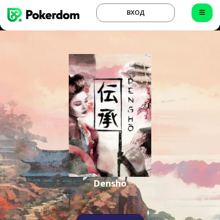
ВХОД
Densho