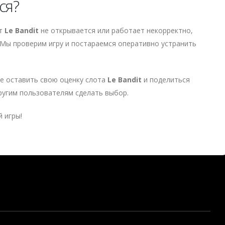
ся?
от
Le Bandit
не открывается или работает некорректно,
 Мы проверим игру и постараемся оперативно устранить
е оставить свою оценку слота
Le Bandit
и поделиться
угим пользователям сделать выбор.
 игры!