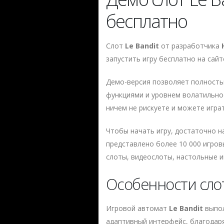
бесплатно
Слот
Le Bandit
от разработчика
запустить игру бесплатно на сай
Демо-версия позволяет полность
функциями и уровнем волатильнос
ничем не рискуете и можете игра
Чтобы начать игру, достаточно 
представлено более 10 000 игров
слоты, видеослоты, настольные иг
Особенности слот
Игровой автомат
Le Bandit
выпол
адаптивный интерфейс, благодаря