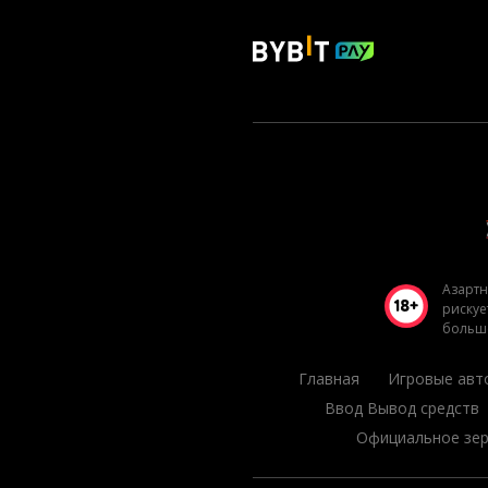
Азартн
рискуе
больше
Главная
Игровые авт
Ввод Вывод средств
Официальное зе