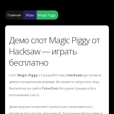
Главная
Игры
Magic Piggy
Демо слот Magic Piggy от
Hacksaw — играть
бесплатно
Слот
Magic Piggy
от разработчика
Hacksaw
доступен в
демонстрационном режиме. Вы можете запустить игру
бесплатно на сайте
PokerDom
без регистрации и без
пополнения счёта.
Демо-версия позволяет полностью ознакомиться с
игровым процессом, механикой, бонусными функциями и