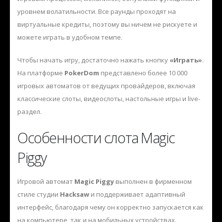
уровнем волатильности. Все раунды проходят на
виртуальные кредиты, поэтому вы ничем не рискуете и
можете играть в удобном темпе.
Чтобы начать игру, достаточно нажать кнопку
«Играть»
.
На платформе
PokerDom
представлено более 10 000
игровых автоматов от ведущих провайдеров, включая
классические слоты, видеослоты, настольные игры и live-
раздел.
Особенности слота Magic
Piggy
Игровой автомат
Magic Piggy
выполнен в фирменном
стиле студии
Hacksaw
и поддерживает адаптивный
интерфейс, благодаря чему он корректно запускается как
на компьютере, так и на мобильных устройствах.