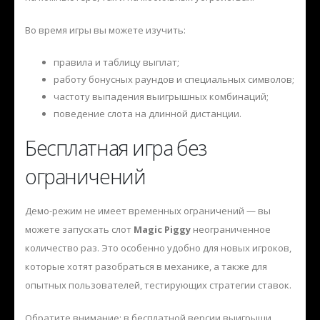
Во время игры вы можете изучить:
правила и таблицу выплат;
работу бонусных раундов и специальных символов;
частоту выпадения выигрышных комбинаций;
поведение слота на длинной дистанции.
Бесплатная игра без
ограничений
Демо-режим не имеет временных ограничений — вы
можете запускать слот
Magic Piggy
неограниченное
количество раз. Это особенно удобно для новых игроков,
которые хотят разобраться в механике, а также для
опытных пользователей, тестирующих стратегии ставок.
Обратите внимание: в бесплатной версии выигрыши