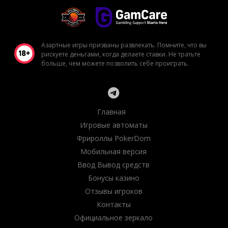
Азартные игры призваны развлекать. Помните, что вы
рискуете деньгами, когда делаете ставки. Не тратьте
больше, чем можете позволить себе проиграть.
Главная
Игровые автоматы
Фрироллы PokerDom
Мобильная версия
Ввод Вывод средств
Бонусы казино
Отзывы игроков
Контакты
Официальное зеркало