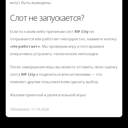
могут быть выведены.
Слот не запускается?
Если по каким-либо причинам слот
RIP City
не
открывается или работает некорректно, нажмите кнопку
«Не работает»
. Мы проверим игру и постараемся
оперативно устранить технические неполадки.
После завершения игры вы можете оставить свою оценку
слота
RIP City
и поделиться впечатлениями — это
поможет другим пользователям сделать выбор.
Желаем приятной и увлекательной игры!
Обновлено:
11.10.2024