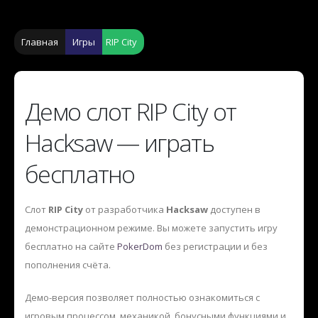
Главная
Игры
RIP City
Демо слот RIP City от
Hacksaw — играть
бесплатно
Слот
RIP City
от разработчика
Hacksaw
доступен в
демонстрационном режиме. Вы можете запустить игру
бесплатно на сайте
PokerDom
без регистрации и без
пополнения счёта.
Демо-версия позволяет полностью ознакомиться с
игровым процессом, механикой, бонусными функциями и