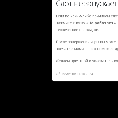
Слот не запускает
Если по каким-либо причинам сл
нажмите кнопку
«Не работает»
.
технические неполадки.
После завершения игры вы может
впечатлениями — это поможет др
Желаем приятной и увлекательной
Обновлено:
11.10.2024