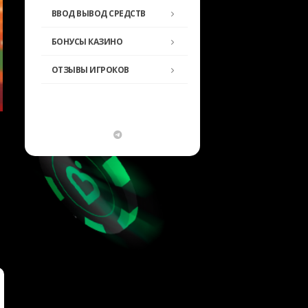
ВВОД ВЫВОД СРЕДСТВ
БОНУСЫ КАЗИНО
ОТЗЫВЫ ИГРОКОВ
КОНТАКТЫ