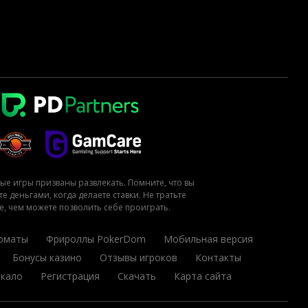
ые игры призваны развлекать. Помните, что вы
те деньгами, когда делаете ставки. Не тратьте
, чем можете позволить себе проиграть.
оматы
Фрироллы PokerDom
Мобильная версия
Бонусы казино
Отзывы игроков
Контакты
ркало
Регистрация
Скачать
Карта сайта