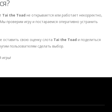
ся?
от
Tai the Toad
не открывается или работает некорректно,
 Мы проверим игру и постараемся оперативно устранить
е оставить свою оценку слота
Tai the Toad
и поделиться
угим пользователям сделать выбор.
 игры!