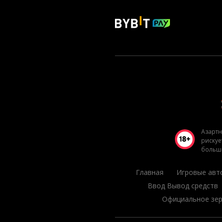
Азартн
рискуе
больше
Главная
Игровые авт
Ввод Вывод средств
Официальное зе