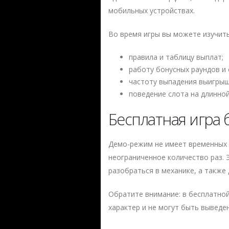
мобильных устройствах.
Во время игры вы можете изучить
правила и таблицу выплат;
работу бонусных раундов и
частоту выпадения выигрыш
поведение слота на длинной
Бесплатная игра 
Демо-режим не имеет временных 
неограниченное количество раз. 
разобраться в механике, а также
Обратите внимание: в бесплатно
характер и не могут быть выведе