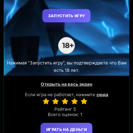
ЗАПУСТИТЬ ИГРУ
Нажимая "Запустить игру", вы подтверждаете что Вам
есть 18 лет.
Открыть на весь экран
Если игра не работает, нажмите
сюда
Рейтинг
5
Всего оценок:
1
ИГРАТЬ НА ДЕНЬГИ