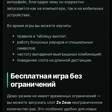
интерфейс, благодаря чему он корректно
запускается как на компьютере, так и на мобильных
устройствах.
Во время игры вы можете изучить:
правила и таблицу выплат;
работу бонусных раундов и специальных
символов;
частоту выпадения выигрышных комбинаций;
поведение слота на длинной дистанции.
Бесплатная игра без
ограничений
Демо-режим не имеет временных ограничений —
вы можете запускать слот
Ze Zeus
неограниченное
количество раз. Это особенно удобно для новых