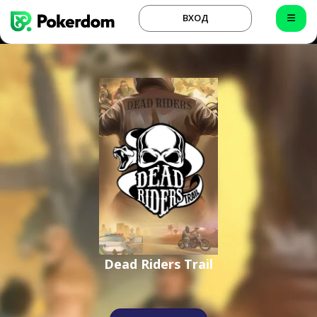
ВХОД
Dead Riders Trail