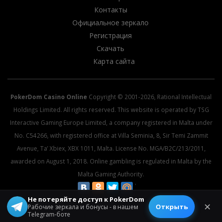
Контакты
Официальное зеркало
Регистрация
Скачать
Карта сайта
PokerDom Casino Online
Copyright © 2001-2026, Rational Intellectual
Holdings Limited. All rights reserved. This website is operated by TSG
Interactive Gaming Europe Limited, a company registered in Malta under
No. C54266, with registered office at Villa Seminia, 8, Sir Temi Zammit
Avenue, Ta’ Xbiex, XBX 1011, Malta. License No. MGA/B2C/213/2011,
awarded on August 1, 2018. Online gambling is regulated in Malta by the
Malta Gaming Authority.
Не потеряйте доступ к PokerDom
© 2026 All rights reserved.
✕
Открыть
Рабочие зеркала и бонусы - в нашем
Telegram-боте