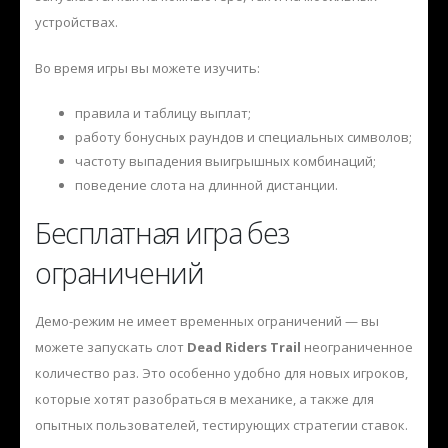
устройствах.
Во время игры вы можете изучить:
правила и таблицу выплат;
работу бонусных раундов и специальных символов;
частоту выпадения выигрышных комбинаций;
поведение слота на длинной дистанции.
Бесплатная игра без
ограничений
Демо-режим не имеет временных ограничений — вы
можете запускать слот
Dead Riders Trail
неограниченное
количество раз. Это особенно удобно для новых игроков,
которые хотят разобраться в механике, а также для
опытных пользователей, тестирующих стратегии ставок.